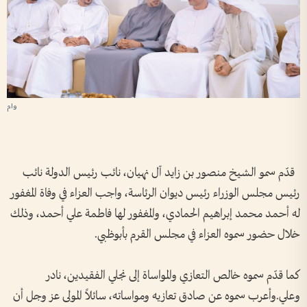
وام
قدّم سمو الشيخ منصور بن زايد آل نهيان، نائب رئيس الدولة نائب
رئيس مجلس الوزراء رئيس ديوان الرئاسة، واجب العزاء في وفاة المغفور
له أحمد محمد إبراهيم الحمادي، والمغفور لها فاطمة علي أحمد، وذلك
خلال حضور سموه العزاء في مجلس القرم بأبوظبي.
كما قدّم سموه خالص التعازي والمواساة إلى نجلي الفقيدين، نادر
وعلي.وأعرب سموه عن صادق تعازيه ومواساته، سائلاً المولى عز وجل أن