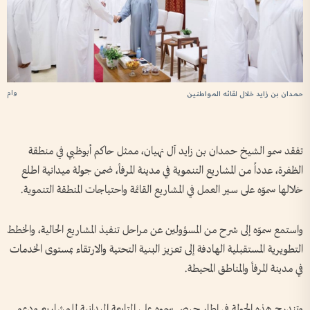
وام
حمدان بن زايد خلال لقائه المواطنين
تفقد سمو الشيخ حمدان بن زايد آل نهيان، ممثل حاكم أبوظبي في منطقة
الظفرة، عدداً من المشاريع التنموية في مدينة المرفأ، ضمن جولة ميدانية اطلع
خلالها سموّه على سير العمل في المشاريع القائمة واحتياجات المنطقة التنموية.
واستمع سموّه إلى شرح من المسؤولين عن مراحل تنفيذ المشاريع الحالية، والخطط
التطويرية المستقبلية الهادفة إلى تعزيز البنية التحتية والارتقاء بمستوى الخدمات
في مدينة المرفأ والمناطق المحيطة.
وتندرج هذه الجولة في إطار حرص سموه على المتابعة الميدانية للمشاريع ودعم