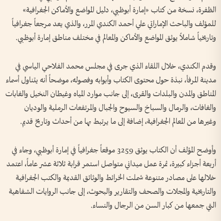
الظفرة، نسخة من كتاب «إمارة أبوظبي، دليل المواضع والأماكن الجغرافية»
للمؤلف والباحث الإماراتي علي أحمد الكندي المرر، والذي يعد مرجعاً جغرافياً
وتاريخياً شاملاً يوثق المواضع والأماكن والمعالم في مختلف مناطق إمارة أبوظبي.
وقدم الكندي، خلال اللقاء الذي جرى في مجلس محمد الفلاحي الياسي في
مدينة المرفأ، نبذة حول محتوى الكتاب وأبوابه وفصوله، موضحاً أنه يتناول أسماء
المناطق والمدن والبلدات والقرى، إلى جانب موارد المياه وغيطان النخيل والغابات
والغافات، والرمال والسباخ والسيوح والجبال والمرتفعات الرملية والوديان
وغيرها من المعالم الجغرافية، إضافة إلى ما يرتبط بها من أحداث وتاريخ قديم.
وأوضح المؤلف أن الكتاب يوثق 3259 موقعاً جغرافياً في إمارة أبوظبي، وجاء في
أربعة أجزاء كبيرة، ثمرة عمل ميداني متواصل استمر قرابة ثلاثة عشر عاماً، اعتمد
خلالها على مصادر متنوعة شملت الخرائط والوثائق القديمة والكتب الجغرافية
والتاريخية والمجلات والصحف والتقارير والبحوث، إلى جانب الروايات الشفاهية
التي جمعها من كبار السن من الرجال والنساء.