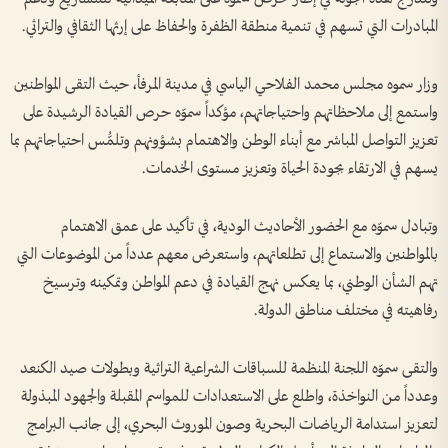
المبادرات التي تسهم في تنمية منطقة الظفرة والحفاظ على إرثها الثقافي والتراثي.
وزار سموه مجلس محمد الفلاحي الياسي في مدينة المرفأ، حيث التقى المواطنين
واستمع إلى ملاحظاتهم واحتياجاتهم، مؤكداً سموّه حرص القيادة الرشيدة على
تعزيز التواصل المباشر مع أبناء الوطن والاهتمام بشؤونهم وتلمُّس احتياجاتهم بما
يسهم في الارتقاء بجودة الحياة وتعزيز مستوى الخدمات.
وتبادل سموّه مع الحضور الأحاديث الودية، في تأكيد على عمق الاهتمام
بالمواطنين والاستماع إلى تطلعاتهم، واستعرض معهم عدداً من الموضوعات التي
تهم الشأن الوطني، بما يعكس نهج القيادة في دعم المواطن وتمكينه وترسيخ
رفاهيته في مختلف مناطق الدولة.
والتقى سموّه اللجنة المنظمة للسباقات الشراعية التراثية وبطولات صيد الكنعد
وعدداً من النواخذة، واطلع على الاستعدادات للمواسم المقبلة والجهود المبذولة
لتعزيز استدامة الرياضات البحرية وصون الموروث البحري، إلى جانب البرامج