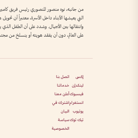
من جانبه، نوه منصور المنصوري رئيس فريق كاميرا 
التي يعيشها الأبناء داخل الأسرة، معتبراً أن تحوي
وانتقالها بين الأجيال. وشدد على أن الطفل الذي ي
على العالم، دون أن يفقد هويته أو ينسلخ من مجتم
إكس
اتصل بنا
لينكدإن
خدماتنا
فيسبوك
أعلن معنا
انستغرام
اشترك في
يوتيوب
البيان
تيك توك
سياسة
الخصوصية