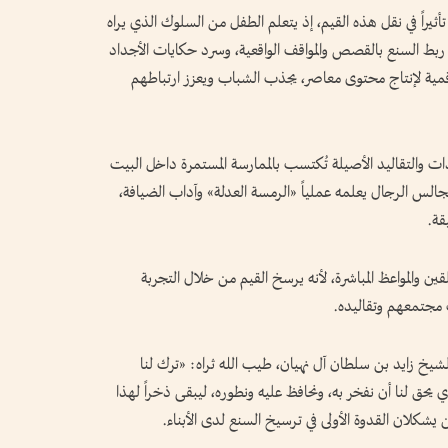
تأثيراً في نقل هذه القيم، إذ يتعلم الطفل من السلوك الذي يراه
إلى ربط السنع بالقصص والمواقف الواقعية، وسرد حكايات الأجداد
قمية لإنتاج محتوى معاصر، يجذب الشباب ويعزز ارتباطهم
دات والتقاليد الأصيلة تُكتسب بالممارسة المستمرة داخل البيت
جالس الرجال يعلمه عملياً «الرمسة العدلة» وآداب الضيافة،
قة.
قين والمواعظ المباشرة، لأنه يرسخ القيم من خلال التجربة
دات مجتمعهم وتقاليده.
 الشيخ زايد بن سلطان آل نهيان، طيب الله ثراه: «ترك لنا
 يحق لنا أن نفخر به، ونحافظ عليه ونطوره، ليبقى ذخراً لهذا
ن يشكلان القدوة الأولى في ترسيخ السنع لدى الأبناء.