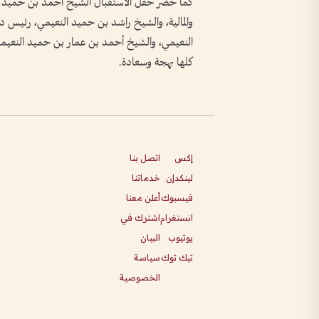
كما حضر حفل الاستقبال الشيخ أحمد بن حميد 
والمالية، والشيخ راشد بن حميد النعيمي، رئيس د
النعيمي، والشيخ أحمد بن عمار بن حميد النعيمي،
كلها بهجة وسعادة.
إكس
اتصل بنا
لينكدإن
خدماتنا
فيسبوك
أعلن معنا
انستغرام
اشترك في
يوتيوب
البيان
تيك توك
سياسة
الخصوصية