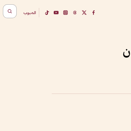
المبوب
ن