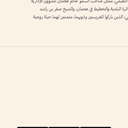
النعيمي، ممثل صاحب السمو حاكم عجمان للشؤون الإدارية
ائرة البلدية والتخطيط في عجمان، والشيخ صقر بن راشد
 الذين باركوا للعريسين وذويهما، متمنين لهما حياة زوجية