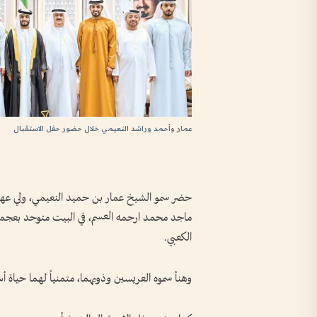
عمار وأحمد وراشد النعيمي خلال حضور حفل الاستقبال
حضر سمو الشيخ عمار بن حميد النعيمي، ولي عهد
ماجد محمد ارحمه العسم، في البيت متوحد بعجمان
الكعبي.
وهنأ سموه العريسين وذويهما، متمنياً لهما حياة أسر