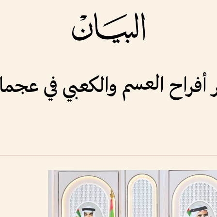
 أفراح العسم والكعبي في عجما