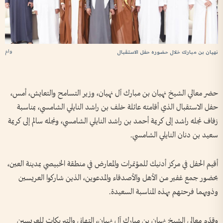
وام
نهيان بن مبارك خلال حضوره حفل الاستقبال
حضر معالي الشيخ نهيان بن مبارك آل نهيان، وزير التسامح والتعايش، أمس،
حفل الاستقبال الذي أقامته عائلة خلف بن راشد النايلي الشامسي، بمناسبة
زفاف نجله راشد إلى كريمة أحمد بن راشد النايلي الشامسي، ونجله سالم إلى كريمة
سعيد بن دنان النايلي الشامسي.
أقيم الحفل في مركز أدنيك للمؤتمرات والمعارض في منطقة الخبيصي بمدينة العين،
بحضور جمع غفير من الأهل والأصدقاء والمدعوين، الذين شاركوا العريسين
وذويهما فرحتهم بهذه المناسبة السعيدة.
وقدّم معالي الشيخ نهيان بن مبارك آل نهيان، التهاني والتبريكات للعريسين