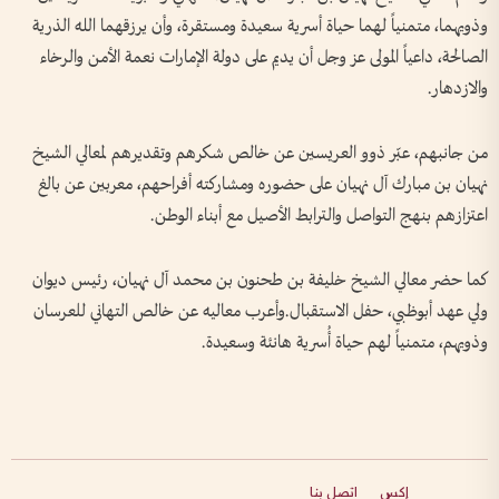
وذويهما، متمنياً لهما حياة أسرية سعيدة ومستقرة، وأن يرزقهما الله الذرية
الصالحة، داعياً المولى عز وجل أن يديم على دولة الإمارات نعمة الأمن والرخاء
والازدهار.
من جانبهم، عبّر ذوو العريسين عن خالص شكرهم وتقديرهم لمعالي الشيخ
نهيان بن مبارك آل نهيان على حضوره ومشاركته أفراحهم، معربين عن بالغ
اعتزازهم بنهج التواصل والترابط الأصيل مع أبناء الوطن.
كما حضر معالي الشيخ خليفة بن طحنون بن محمد آل نهيان، رئيس ديوان
ولي عهد أبوظبي، حفل الاستقبال.وأعرب معاليه عن خالص التهاني للعرسان
وذويهم، متمنياً لهم حياة أُسرية هانئة وسعيدة.
إكس
اتصل بنا