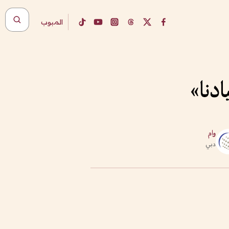
المبوب
وام
دبي