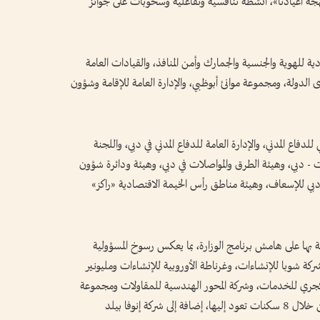
جة أعيادنا»، أنشطة تنافسية وتفاعلية وسحوبات على جوائز
ادية للهوية والجنسية والجمارك وأمن المنافذ، والقيادات العامة
لدولة، ومجموعة موانئ أبوظبي، والإدارة العامة للإقامة وشؤون
فاع المدني، والإدارة العامة للدفاع المدني في دبي، واللجنة
ات - دبي، وهيئة الطرق والمواصلات في دبي، وهيئة ودائرة شؤون
دبي للإسعاف، وهيئة مناطق رأس الخيمة الاقتصادية «راكز»
ها على هامش برنامج الوزارة، بما يعكس رسوخ المسؤولية
شركة شوبا للإنشاءات، وغرناطة الأوروبية للإنشاءات ومليونير
اكجري للخدمات، وشركة المحور الهندسية للمقاولات ومجموعة
دلسكو، وسلطة السكن العمالي في إمارة أبوظبي من خلال 8 سكنات تعود إليها، إضافة إلى شركة إنوفا بيلد