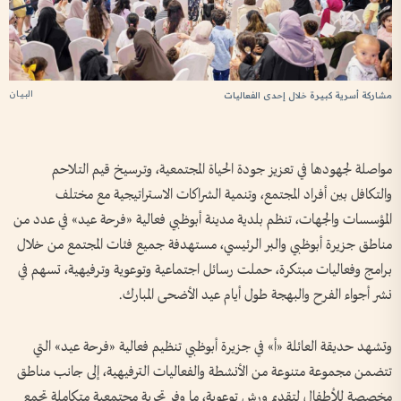
البيان
مشاركة أسرية كبيرة خلال إحدى الفعاليات
مواصلة لجهودها في تعزيز جودة الحياة المجتمعية، وترسيخ قيم التلاحم
والتكافل بين أفراد المجتمع، وتنمية الشراكات الاستراتيجية مع مختلف
المؤسسات والجهات، تنظم بلدية مدينة أبوظبي فعالية «فرحة عيد» في عدد من
مناطق جزيرة أبوظبي والبر الرئيسي، مستهدفة جميع فئات المجتمع من خلال
برامج وفعاليات مبتكرة، حملت رسائل اجتماعية وتوعوية وترفيهية، تسهم في
نشر أجواء الفرح والبهجة طول أيام عيد الأضحى المبارك.
وتشهد حديقة العائلة «أ» في جزيرة أبوظبي تنظيم فعالية «فرحة عيد» التي
تتضمن مجموعة متنوعة من الأنشطة والفعاليات الترفيهية، إلى جانب مناطق
مخصصة للأطفال لتقديم ورش توعوية، ما وفر تجربة مجتمعية متكاملة تجمع