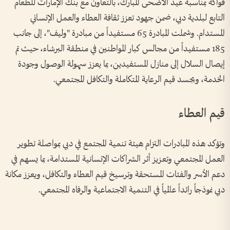
فواكه بمناسبة عيد الأضحى المبارك، بالتعاون مع بنك الإمارات للطعام
التابع لبلدية دبي، ضمن جهود تعزز ثقافة العطاء والعمل الإنساني
المستدام. وشملت المبادرة 65 مستفيداً من مبادرة "وليف"، إلى جانب
185 مستفيداً من مجالس كبار المواطنين في منطقة البرشاء، حيث تم
إيصال السلال إلى منازل المستفيدين، بما يعزز سهولة الوصول وجودة
الخدمة، ويجسد قيم الرعاية المتكاملة والتكافل المجتمعي.
قيم العطاء
وتؤكد هذه المبادرات التزام هيئة تنمية المجتمع في دبي بمواصلة تطوير
العمل المجتمعي وتعزيز أثر الشراكات الإنسانية المستدامة، بما يسهم في
دعم الأسر والفئات المستحقة وترسيخ قيم العطاء والتكافل، ويعزز مكانة
دبي نموذجاً رائداً عالمياً في التنمية الاجتماعية والرفاه المجتمعي.