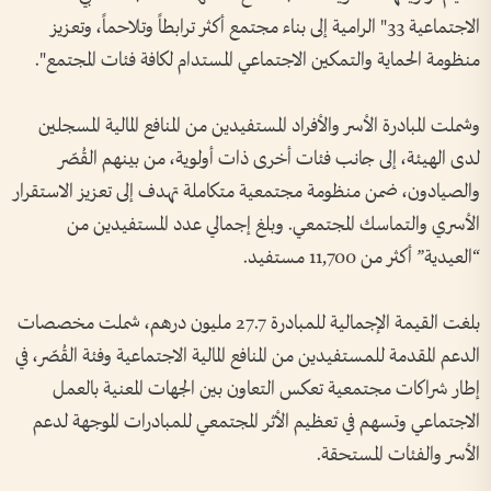
الاجتماعية 33" الرامية إلى بناء مجتمع أكثر ترابطاً وتلاحماً، وتعزيز
منظومة الحماية والتمكين الاجتماعي المستدام لكافة فئات المجتمع".
وشملت المبادرة الأسر والأفراد المستفيدين من المنافع المالية المسجلين
لدى الهيئة، إلى جانب فئات أخرى ذات أولوية، من بينهم القُصّر
والصيادون، ضمن منظومة مجتمعية متكاملة تهدف إلى تعزيز الاستقرار
الأسري والتماسك المجتمعي. وبلغ إجمالي عدد المستفيدين من
“العيدية” أكثر من 11,700 مستفيد.
بلغت القيمة الإجمالية للمبادرة 27.7 مليون درهم، شملت مخصصات
الدعم المقدمة للمستفيدين من المنافع المالية الاجتماعية وفئة القُصّر، في
إطار شراكات مجتمعية تعكس التعاون بين الجهات المعنية بالعمل
الاجتماعي وتسهم في تعظيم الأثر المجتمعي للمبادرات الموجهة لدعم
الأسر والفئات المستحقة.