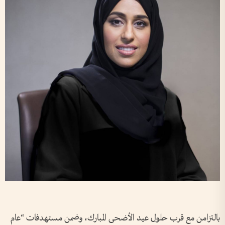
بالتزامن مع قرب حلول عيد الأضحى المبارك، وضمن مستهدفات “عام