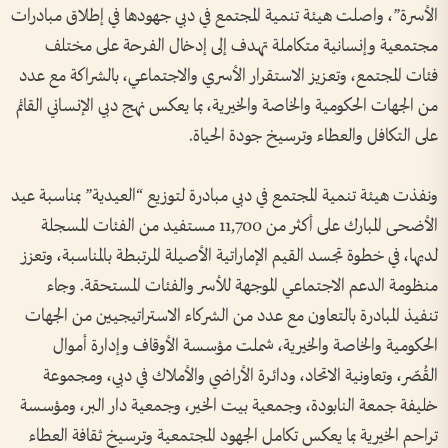
الأسرة”، واصلت هيئة تنمية المجتمع في دبي جهودها في إطلاق مبادرات
مجتمعية وإنسانية متكاملة تهدف إلى إدخال الفرحة على مختلف
فئات المجتمع، وتعزيز الاستقرار الأسري والاجتماعي، بالشراكة مع عدد
من الجهات الحكومية والخاصة والخيرية، بما يعكس نهج دبي الإنساني القائم
على التكافل والعطاء وترسيخ جودة الحياة.
ونفذت هيئة تنمية المجتمع في دبي مبادرة لتوزيع “العيدية” بمناسبة عيد
الأضحى المبارك على أكثر من 11,700 مستفيد من الفئات المسجلة
لديها، في خطوة تجسد القيم الإماراتية الأصيلة المرتبطة بالمناسبة، وتعزز
منظومة الدعم الاجتماعي الموجهة للأسر والفئات المستحقة. وجاء
تنفيذ المبادرة بالتعاون مع عدد من الشركاء الاستراتيجيين من الجهات
الحكومية والخاصة والخيرية، شملت مؤسسة الأوقاف وإدارة أموال
القُصّر، وتعاونية الاتحاد، ودائرة الأراضي والأملاك في دبي، ومجموعة
خليفة جمعة النابودة، وجمعية بيت الخير، وجمعية دار البر، ومؤسسة
تراحم الخيرية بما يعكس تكامل الجهود المجتمعية وترسيخ ثقافة العطاء