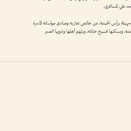
حمد علي المسافري.
 سهيلة برأس الخيمة، عن خالص تعازيه وصادق مواساته لأسرة
مته، ويسكنها فسيح جنّاته، ويلهم أهلها وذويها الصبر