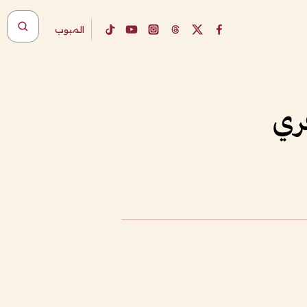
المبوب
فري