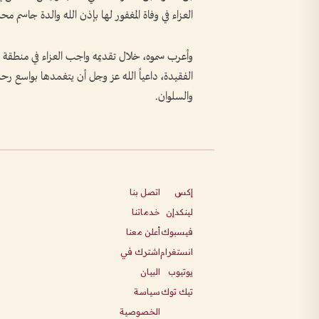
العزاء في وفاة المغفور لها بإذن الله والدة جاسم م
وأعرب سموه، خلال تقديمه واجب العزاء في منطقة
الفقيدة، داعياً الله عز وجل أن يتغمدها بواسع رح
والسلوان.
إكس
اتصل بنا
لينكدإن
خدماتنا
فيسبوك
أعلن معنا
انستغرام
اشترك في
يوتيوب
البيان
تيك توك
سياسة
الخصوصية