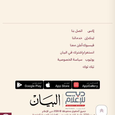
إكس
اتصل بنا
لينكدإن
خدماتنا
فيسبوك
أعلن معنا
انستغرام
اشترك في البيان
يوتيوب
سياسة الخصوصية
تيك توك
جميع الحقوق محفوظة ©
2026
دبي للإعلام
ص.ب 2710، طريق الشيخ زايد، دبي، الإمارات العربية المتحدة