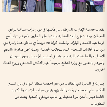
نظمت جمعية الإمارات للسرطان عبر مكتبها في دبي زيارات ميدانية لمرضى
السرطان بهدف توزيع المواد الغذائية والهدايا على المصابين وأسرهم، تزامناً مع
فرحة عيد الأضحى المبارك، وشملت الجولة 20 مريضاً في مناطق عدة بإمارة دبي
من أبناء الجاليات المسجلين لدى سجلات الجمعية، وذلك ضمن مبادرة «الدعم
الإنساني» والمساعدات المالية والعينية التي أطلقتها الجمعية لمرضى السرطان
وأسرهم بالتعاون مع وزارة الدفاع، ترسيخاً لقيم التكافل المجتمعي وروح العطاء
الخيري.
وشارك في المبادرة التي انطلقت من مقر الجمعية بمنطقة ليوان في دبي الشيخ
الدكتور سالم محمد بن ركاض العامري، رئيس مجلس الإدارة، والدكتورة
فاطمة عيسى، أمين سر الجمعية، إلى جانب موظفي الجمعية وعدد من
المتطوعين.