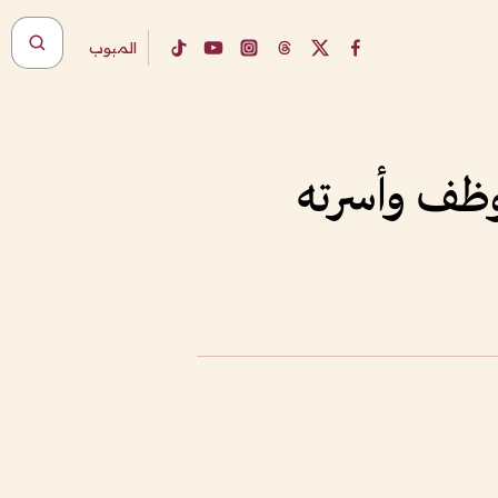
المبوب
موظف وأسرته