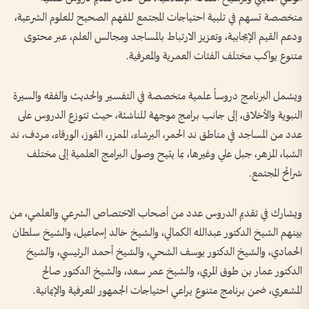
متخصصة تسهم في تلبية احتياجات المجتمع للفهم الصحيح للعلوم الشرعية،
ودعم القيم الإيجابية، وتعزيز الارتباط بالمساجد ومجالس العلم، عبر محتوى
متنوع يواكب مختلف الفئات العمرية والمعرفية.
ويشمل البرنامج دروساً علمية متخصصة في التفسير والحديث والفقه والسيرة
النبوية والأخلاق، إلى جانب برامج موجهة للناشئة، حيث تتوزع الدروس على
عدد من المساجد في مناطق ند الحمر، البرشاء، الممزر، القوز، الورقاء، مردف، ند
الشبا، المزهر، جبل علي وغيرها، بما يتيح وصول البرامج العلمية إلى مختلف
شرائح المجتمع.
ويشارك في تقديم الدروس عدد من أصحاب الاختصاص الشرعي والعلمي، من
بينهم الشيخ الدكتور عبدالله الكمالي، والشيخ خالد إسماعيل، والشيخ سلطان
الحمادي، والشيخ الدكتور يوسف الشحي، والشيخ أحمد الرئيسي، والشيخ
الدكتور عمار بن طوق المري، والشيخ عمر سعد، والشيخ الدكتور صالح
المشعري، ضمن برنامج متنوع يراعي احتياجات الجمهور المعرفية والإيمانية.