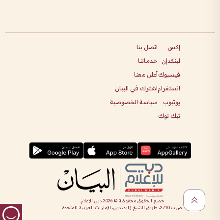
إكس
اتصل بنا
لينكدإن
خدماتنا
فيسبوك
أعلن معنا
انستغرام
اشترك في البيان
يوتيوب
سياسة الخصوصية
تيك توك
جميع الحقوق محفوظة ©
2026
دبي للإعلام
ص.ب 2710، طريق الشيخ زايد، دبي، الإمارات العربية المتحدة