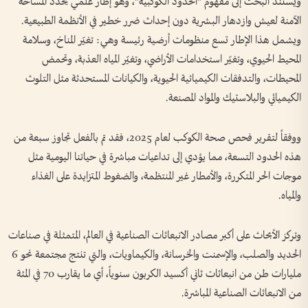
ويستند البحث إلى مفهوم "الحدود الكوكبية"، وهو إطار علمي يحدد المساحة
الآمنة لعيش وازدهار البشرية دون إحداث ضرر خطير في الأنظمة الطبيعية.
ويشمل هذا الإطار تسع منظومات أرضية رئيسة وهي: تغيّر المناخ، وسلامة
المحيط الحيوي، وتغيّر استخدامات الأراضي، وتغيّر المياه العذبة، وتحمض
المحيطات، والتدفقات الكيميائية الحيوية، والكيانات المستحدثة مثل التلوث
الكيميائي والبلاستيك والمواد المصنعة.
ووفقاً لتقرير فحص صحة الكوكب لعام 2025، فقد تم بالفعل تجاوز سبعة من
هذه الحدود التسعة، مما يؤدي إلى تداعيات مباشرة في حياتنا اليومية مثل
موجات الحر المتكررة، والأمطار غير المنتظمة، والضغوط المتزايدة على الغذاء
والمياه.
وتركز الأبحاث على أكبر مصادر الانبعاثات الصناعية في العالم، المتمثلة في صناعات
الحديد والصلب، والإسمنت والخرسانة، والكيماويات، والتي تنتج مجتمعة نحو 6
مليارات طن من انبعاثات ثاني أكسيد الكربون سنوياً، أي ما يقارب 70 في المئة
من الانبعاثات الصناعية المباشرة.