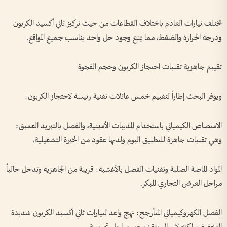
تختلف تيارات العادم باختلاف القطاعات من حيث تركيز ثاني أكسيد الكربون
ودرجة الحرارة والضغط، مما يمنع وجود حل واحد يناسب جميع المواقع.
تقييم جاهزية تقنيات احتجاز الكربون وحجم الفجوة
ويوفر البحث إطاراً لتقييم خمس عائلات تقنية رئيسة لاحتجاز الكربون:
الامتصاص الكيميائي باستخدام المذيبات الأمينية، والفصل بالتبريد العميق:
وهي تقنيات جاهزة للتطبيق اليوم ولديها عقود من الخبرة التشغيلية.
المواد الماصة الصلبة وتقنيات الفصل بالأغشية: قريبة من الجاهزية وتدخل حالياً
مراحل العرض التجاري المبكر.
الفصل الكهروكيميائي المتأرجح: نهج واعد لتيارات ثاني أكسيد الكربون شديدة