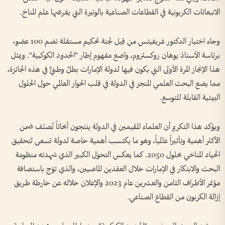
الانبعاثات الكربونية في القطاعات الصناعية بالوتيرة التي يفرضها علم المناخ.
وجاء اختيار الدكتور غريفيثس من قِبل لجنة تحكيم مستقلة تضم 100 عضو،
برئاسة الأستاذ يوهان روكستروم، واضع مفهوم إطار "الحدود الكوكبية". ويمثل
هذا الإنجاز المرة الأولى التي يكون فيها لدولة الإمارات بطلٌ وطنيٌّ في هذه الجائزة،
مما يضع البحث العلمي المنجز في الدولة في قلب الحوار العالمي حول الحلول
البيئية القابلة للتوسع.
ويؤكد هذا التكريم أن العلماء المقيمين في الدولة ينتجون أبحاثاً تُصنّف ضمن
الأكثر أهمية وتأثيراً عالمياً، وهو ما يكتسب أهمية خاصة لدولة تسعى لتحقيق
الحياد المناخي بحلول 2050. كما يعكس التحول الكبير الذي شهدته منظومة
البحث والابتكار في الإمارات خلال العقدين الماضيين، والذي توّج باستضافة
مؤتمر الأطراف الثامن والعشرين عام 2023 والإعلان خلاله عن خارطة طريق
إزالة الكربون من القطاع الصناعي.