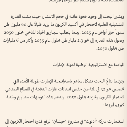
التخفيف، لكنه لا يزال يتقدم عبر مراحل تجريبية.
ويشير البحث إلى وجود فجوة هائلة في حجم الانتشار، حيث بلغت القدرة
التشغيلية العالمية لاحتجاز ثاني أكسيد الكربون ما يزيد قليلاً على 60 مليون طن
سنوياً حتى أواخر عام 2025. بينما يتطلب سيناريو الحياد المناخي بحلول 2050
وصول هذه القدرة إلى نحو 2.3 مليار طن بحلول عام 2035 وأكثر من 6 مليارات
طن بحلول 2050.
المواءمة مع الاستراتيجية الوطنية لدولة الإمارات
وترتبط نتائج البحث بشكل مباشر باستراتيجية الإمارات طويلة الأمد، التي
تخصص نحو 32 في المئة من خفض انبعاثات غازات الدفيئة في القطاع الصناعي
لاحتجاز الكربون وتخزينه بحلول 2050. وتدعم هذه التوجهات مشاريع وطنية
كبرى، أبرزها:
استثمارات شركة "أدنوك" في مشروع "حبشان" لرفع قدرة احتجاز الكربون إلى