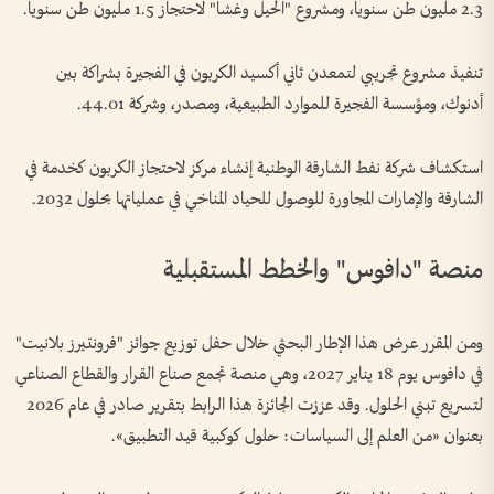
2.3 مليون طن سنوياً، ومشروع "الحيل وغشا" لاحتجاز 1.5 مليون طن سنوياً.
تنفيذ مشروع تجريبي لتمعدن ثاني أكسيد الكربون في الفجيرة بشراكة بين
أدنوك، ومؤسسة الفجيرة للموارد الطبيعية، ومصدر، وشركة 44.01.
استكشاف شركة نفط الشارقة الوطنية إنشاء مركز لاحتجاز الكربون كخدمة في
الشارقة والإمارات المجاورة للوصول للحياد المناخي في عملياتها بحلول 2032.
منصة "دافوس" والخطط المستقبلية
ومن المقرر عرض هذا الإطار البحثي خلال حفل توزيع جوائز "فرونتيرز بلانيت"
في دافوس يوم 18 يناير 2027، وهي منصة تجمع صناع القرار والقطاع الصناعي
لتسريع تبني الحلول. وقد عززت الجائزة هذا الرابط بتقرير صادر في عام 2026
بعنوان «من العلم إلى السياسات: حلول كوكبية قيد التطبيق».