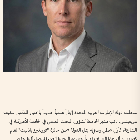
سجلت دولة الإمارات العربية المتحدة إنجازاً علمياً جديداً باختيار الدكتور ستيف
غريفيثس، نائب مدير الجامعة لشؤون البحث العلمي في الجامعة الأميركية في
الشارقة، كأولِ «بطلٍ وطنيٍّ» يمثل الدولة ضمن جائزة "فرونتيرز بلانيت" لعام
2026. ويأتي هذا التتويج تقديراً لجهوده البحثية العميقة حول آلية خفض