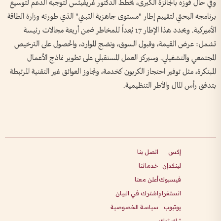
وفي حال فوزه بالجائزة الكبرى، يخطط الدكتور غريفيثس لتوجيه الدعم لتوسيع
برنامجه البحثي لتقييم إطار "مستوى جاهزية التبني" الذي طورته وزارة الطاقة
الأميركية. ويحدد هذا الإطار 17 بُعداً للمخاطر ضمن أربعة مجالات رئيسة
تشمل: عرض القيمة، وقبول السوق، ونضج الموارد، والحصول على الترخيص
المجتمعي والتشغيلي. وسيركز العمل المستقبلي على تطوير نماذج الأعمال
المبتكرة، مثل توفير احتجاز الكربون كخدمة، وتجاوز العوائق غير التقنية المرتبطة
بتدفق رأس المال والأطر التنظيمية.
إكس
اتصل بنا
لينكدإن
خدماتنا
فيسبوك
أعلن معنا
انستغرام
اشترك في البيان
يوتيوب
سياسة الخصوصية
تيك توك