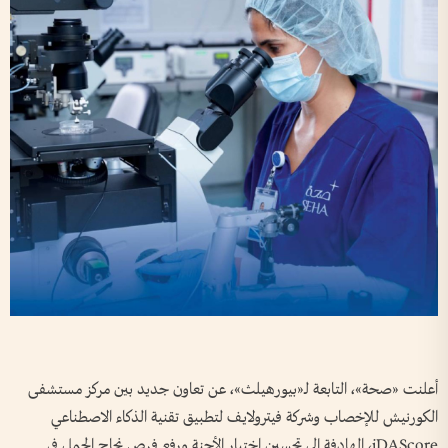
أعلنت «صحة»، التابعة لـ«بيورهيلث»، عن تعاون جديد بين مركز مستشفى
الكورنيش للإخصاب وشركة فيترولايـف لتطبيق تقنية الذكاء الاصطناعي
iDAScore، الهادفة إلى تحسين اختيار الأجنة ورفع فرص نجاح الحمل في