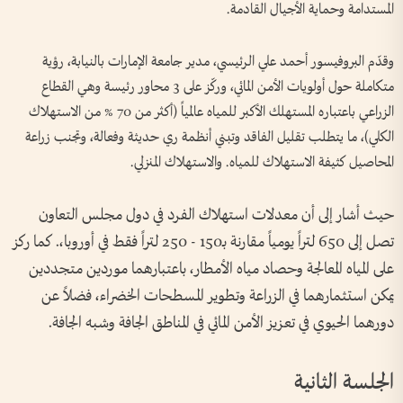
المستدامة وحماية الأجيال القادمة.
وقدّم البروفيسور أحمد علي الرئيسي، مدير جامعة الإمارات بالنيابة، رؤية
متكاملة حول أولويات الأمن المائي، وركّز على 3 محاور رئيسة وهي القطاع
الزراعي باعتباره المستهلك الأكبر للمياه عالمياً (أكثر من 70 % من الاستهلاك
الكلي)، ما يتطلب تقليل الفاقد وتبني أنظمة ري حديثة وفعالة، وتجنب زراعة
المحاصيل كثيفة الاستهلاك للمياه. والاستهلاك المنزلي.
حيث أشار إلى أن معدلات استهلاك الفرد في دول مجلس التعاون
تصل إلى 650 لتراً يومياً مقارنة بـ150 - 250 لتراً فقط في أوروبا،. كما ركز
على المياه المعالجة وحصاد مياه الأمطار، باعتبارهما موردين متجددين
يمكن استثمارهما في الزراعة وتطوير المسطحات الخضراء، فضلاً عن
دورهما الحيوي في تعزيز الأمن المائي في المناطق الجافة وشبه الجافة.
الجلسة الثانية