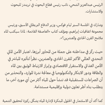
الرئيس عبدالعزيز الشحي، نائب رئيس قطاع البحوث في تريندز للبحوث
والاستشارات.
وشارك في الجلسة السير ليام فوكس، وزير الدفاع البريطاني الأسبق، ورئيس
مجموعة اتفاقيات إبراهيم، ومؤلف كتاب «العاصفة القادمة: لماذا سيكتب الماء
ملامح القرن الحادي والعشرين؟».
حيث ركّز في مداخلته على جملة من المحاور أبرزها، اعتبار الأمن المائي
التحدي العالمي الأكبر للقرن الحادي والعشرين، نظراً لتأثيره المباشر في
الأمن الغذائي والاستقرار الاقتصادي وإبراز الارتباط الوثيق بين الماء
والطاقة ودور الابتكار والتكنولوجيا في معالجة ندرة الموارد، والتحذير من
أن الصراعات المستقبلية قد تنشأ حول المياه أكثر من أي مورد آخر، ما
يتطلب بناء أطر تعاون دولية وإقليمية مستدامة.
كما أكد أن الاستثمار في الحلول المبتكرة لإدارة المياه يشكّل ركيزة لتحقيق التنمية