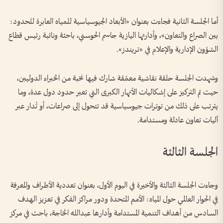
أما الجلسة الثانية فجاءت بعنوان «الأبعاد الجيوسياسية للمياه العابرة للحدود:
بين الصراع والتعاون»، وأدارتها اليازية جاسم الحوسني، باحثة ونائبة رئيس قطاع
الشؤون الإدارية والإعلام في «تريندز».
وشهدت الجلسة حلقة نقاشية معمّقة شارك فيها نخبة من الخبراء الدوليين،
حيث تم التركيز على إشكاليات الأنهار الكبرى التي تعبر حدود دول عدة، وما
يترتب على ذلك من توترات جيوسياسية قد تتحول إلى صراعات، أو تُدار عبر
آليات تعاون عادلة ومستدامة.
الجلسة الثالثة
وجاءت الجلسة الثالثة والأخيرة في اليوم الأول، بعنوان تعددية الأطراف والمعرفة
في الحوار العالمي حول المياه: الأمم المتحدة ودور مراكز الفكر في تعزيز الهدف
السادس من أهداف التنمية المستدامة وأدارها عبدالله الخاجة، باحث في مركز