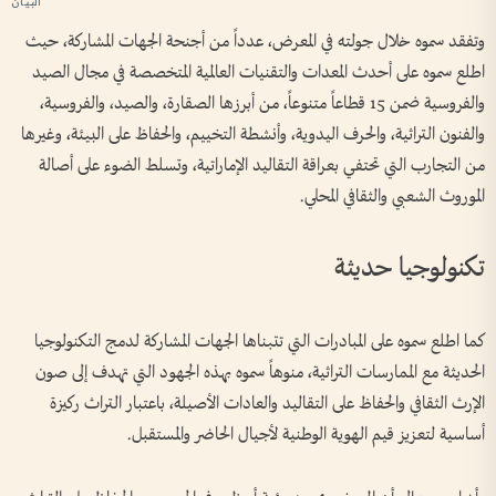
وتفقد سموه خلال جولته في المعرض، عدداً من أجنحة الجهات المشاركة، حيث
اطلع سموه على أحدث المعدات والتقنيات العالمية المتخصصة في مجال الصيد
والفروسية ضمن 15 قطاعاً متنوعاً، من أبرزها الصقارة، والصيد، والفروسية،
والفنون التراثية، والحرف اليدوية، وأنشطة التخييم، والحفاظ على البيئة، وغيرها
من التجارب التي تحتفي بعراقة التقاليد الإماراتية، وتسلط الضوء على أصالة
الموروث الشعبي والثقافي المحلي.
تكنولوجيا حديثة
كما اطلع سموه على المبادرات التي تتبناها الجهات المشاركة لدمج التكنولوجيا
الحديثة مع الممارسات التراثية، منوهاً سموه بهذه الجهود التي تهدف إلى صون
الإرث الثقافي والحفاظ على التقاليد والعادات الأصيلة، باعتبار التراث ركيزة
أساسية لتعزيز قيم الهوية الوطنية لأجيال الحاضر والمستقبل.