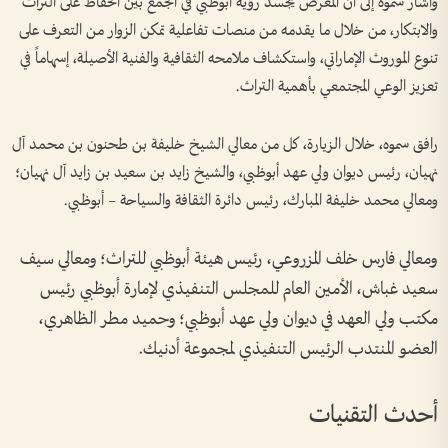
وأشار سموه إلى أن المعرض يجسد رؤية أبوظبي في الجمع بين الحفاظ على التراث
والابتكار، من خلال ما يقدمه من منصات تفاعلية تمكن الزوار من التعرف على
تنوع الموروث الإماراتي، واستكشاف ملامحه الثقافية والفنية الأصيلة، إسهاماً في
تعزيز الوعي المجتمعي بأهمية التراث.
رافق سموه، خلال الزيارة، كل من معالي الشيخ خليفة بن طحنون بن محمد آل
نهيان، رئيس ديوان ولي عهد أبوظبي، والشيخ زايد بن سعيد بن زايد آل نهيان؛
ومعالي محمد خليفة المبارك، رئيس دائرة الثقافة والسياحة – أبوظبي.
ومعالي فارس خلف المزروعي، رئيس هيئة أبوظبي للتراث؛ ومعالي سيف
سعيد غباش، الأمين العام للمجلس التنفيذي لإمارة أبوظبي رئيس
مكتب ولي العهد في ديوان ولي عهد أبوظبي؛ وحميد مطر الظاهري،
العضو المنتدب الرئيس التنفيذي لمجموعة أدنيك.
أحدث التقنيات