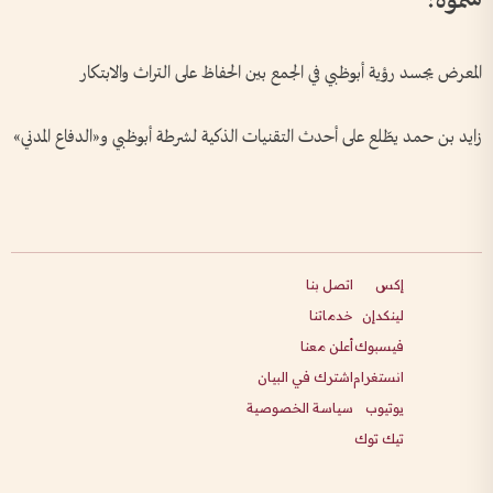
سموه:
المعرض يجسد رؤية أبوظبي في الجمع بين الحفاظ على التراث والابتكار
زايد بن حمد يطّلع على أحدث التقنيات الذكية لشرطة أبوظبي و«الدفاع المدني»
إكس
اتصل بنا
لينكدإن
خدماتنا
فيسبوك
أعلن معنا
انستغرام
اشترك في البيان
يوتيوب
سياسة الخصوصية
تيك توك