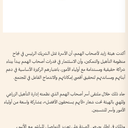
أكدت هيئة زايد لأصحاب الهمم، أن الأسرة تمثل الشريك الرئيس في نجاح
منظومة التأهيل والتمكين، وأن الاستثمار في قدرات أصحاب الهمم يبدأ ببناء
شراكة حقيقية ومستدامة مع أولياء الأمور، باعتبارهم الركيزة الأساسية في دعم
أبنائهم ومساندتهم لتحقيق أقصى إمكاناتهم والاندماج الفاعل في المجتمع.
جاء ذلك خلال ملتقى أسر أصحاب الهمم الذي نظمته إدارة التأهيل الزراعي
والمهني بالهيئة تحت شعار «لأنهم يستحقون الأفضل»، بمشاركة واسعة من أولياء
الأمور وأسر المنتسبين.
وذلك في إطار حرص الهيئة على تعزيز التواصل المباشر مع الأسر،