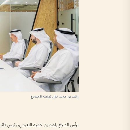
راشد بن حميد خلال ترؤسه الاجتماع
ترأس الشيخ راشد بن حميد النعيمي، رئيس دائرة 