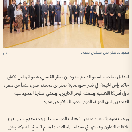
وام
سعود بن صقر خلال استقبال السفراء
استقبل صاحب السمو الشيخ سعود بن صقر القاسمي، عضو المجلس الأعلى
حاكم رأس الخيمة، في قصر سموه بمدينة صقر بن محمد، أمس، عدداً من سفراء
دول أمريكا اللاتينية ومنطقة البحر الكاريبي، وممثلي بعثاتها الدبلوماسية
المعتمدين لدى الدولة، الذين قدموا للسلام على سموه.
ورحب سموه بالسفراء وممثلي البعثات الدبلوماسية، وبحث معهم سبل تعزيز
علاقات التعاون وتنميتها في مختلف المجالات، بما يخدم المصالح المشتركة ويعزز