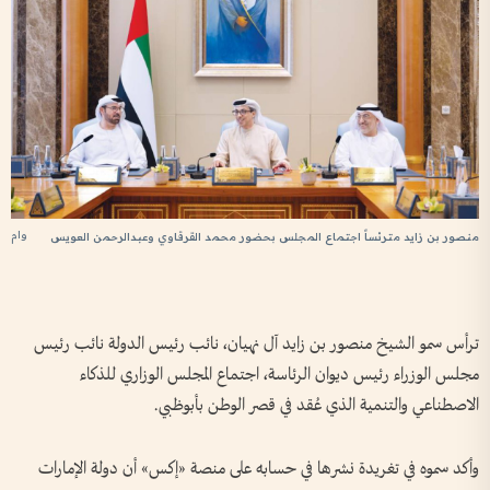
سم
وام
ال
منصور بن زايد مترئساً اجتماع المجلس بحضور محمد القرقاوي وعبدالرحمن العويس
ترأس سمو الشيخ منصور بن زايد آل نهيان، نائب رئيس الدولة نائب رئيس
مجلس الوزراء رئيس ديوان الرئاسة، اجتماع المجلس الوزاري للذكاء
الاصطناعي والتنمية الذي عُقد في قصر الوطن بأبوظبي.
وأكد سموه في تغريدة نشرها في حسابه على منصة «إكس» أن دولة الإمارات