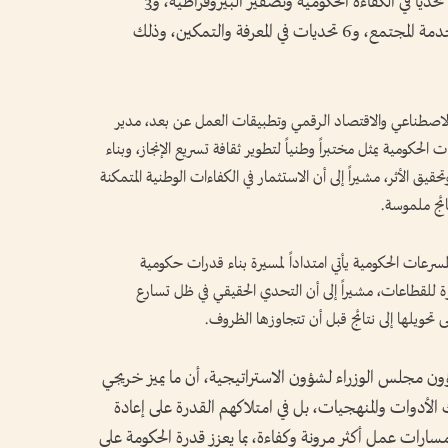
40 تحدياً ضمن 4 مجالات رئيسية، شملت24 تحدياً في الكفاءة الحكومية وتصفير البيروقراطية، و3
تحديات في تعزيز جودة الحياة، و7 تحديات في خدمة المجتمع، و6 تحديات في المعرفة والتمكين، وذلك
 الاصطناعي والاقتصاد الرقمي وتطبيقات العمل عن بعد، مدير
حكومية يمثل مختبراً وطنياً لتطوير ثقافة تسريع الإنجاز، وبناء
قيق الأثر، مشيراً إلى أن الاستثمار في الكفاءات الوطنية المتمكنة
ائج ملموسة.
سرعات الحكومية يأتي امتداداً لمسيرة بناء قدرات حكومية
 للقطاعات، مشيراً إلى أن التحدي الحقيقي في ظل تسارع
 تحويلها إلى نتائج قبل أن تتجاوزها الظروف.
 مجلس الوزراء لشؤون الاستراتيجية، أن ما يميز خريجي
 الأدوات والمنهجيات، بل في امتلاكهم القدرة على إعادة
مسارات عمل أكثر مرونة وكفاءة، بما يعزز قدرة الحكومة على