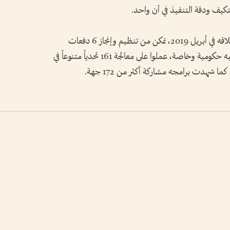
تكيف ودقة التنفيذ في آن واحد.
وأضافت أن دبلوم المسرعات الحكومية منذ إطلاقه في أبريل 2019، تمكن من تنظيم وإنجاز 6 دفعات
خرجت 266 منتسباً من جهات حكومية وشبه حكومية وخاصة، عملوا على معالجة 161 تحدياً متنوعاً في
هدت برامجه مشاركة أكثر من 172 جهة.