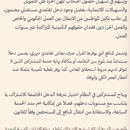
ويسهم في تسهيل حصول أصحاب المهن الحرة على التمويل
والتسهيلات الائتمانية، بفضل وجود دخل تقاعدي مستقبلي مضمون،
إلى جانب تمكين المواطنين من الانتقال بين العمل الحكومي والخاص
والعمل الحر، دون فقدان حقوقهم التأمينية المتراكمة عبر سنوات
العمل.
وتشمل المنافع التي يوفرها القرار، صرف معاش تقاعدي شهري، يضمن دخلاً
مستداماً عند بلوغ سن التقاعد، أو مكافأة نهاية خدمة للمشتركين الذين لا
تتوافر لديهم شروط استحقاق المعاش. كما يوفر تغطية تأمينية شاملة ضد
أخطار العجز الكلي والوفاة.
ويتاح للمشتركين في النظام اختيار شريحة الدخل الخاضعة للاشتراك، بما
يتناسب مع مستويات دخلهم، فضلاً عن إمكانية ضم مدد الخدمة
السابقة، والاستفادة من انتقال المنافع إلى المستحقين وفقاً للقانون.
وأوضحت الهيئة أن القرار يتيح الاشتراك لمواطني دولة الإمارات العربية المتحدة