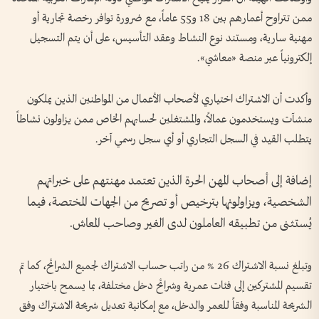
ممن تتراوح أعمارهم بين 18 و55 عاماً، مع ضرورة توافر رخصة تجارية أو
مهنية سارية، ومستند نوع النشاط وعقد التأسيس، على أن يتم التسجيل
إلكترونياً عبر منصة «معاشي».
وأكدت أن الاشتراك اختياري لأصحاب الأعمال من المواطنين الذين يملكون
منشآت ويستخدمون عمالاً، والمشتغلين لحسابهم الخاص ممن يزاولون نشاطاً
يتطلب القيد في السجل التجاري أو أي سجل رسمي آخر.
إضافة إلى أصحاب المهن الحرة الذين تعتمد مهنتهم على خبراتهم
الشخصية، ويزاولونها بترخيص أو تصريح من الجهات المختصة، فيما
يُستثنى من تطبيقه العاملون لدى الغير وصاحب المعاش.
وتبلغ نسبة الاشتراك 26 % من راتب حساب الاشتراك لجميع الشرائح، كما تم
تقسيم المشتركين إلى فئات عمرية وشرائح دخل مختلفة، بما يسمح باختيار
الشريحة المناسبة وفقاً للعمر والدخل، مع إمكانية تعديل شريحة الاشتراك وفق