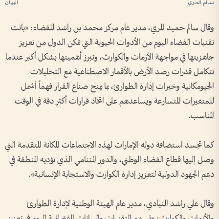
سالم المري
وقال سالم حميد المري، مدير عام مركز محمد بن راشد للفضاء: «باتت
تقنيات الفضاء اليوم من الأدوات الحيوية التي تمكن الدول من تعزيز
جاهزيتها في مواجهة الأزمات والكوارث، وتبرز أهميتها بشكل أكبر عندما
تتكامل قدرات رصد الأرض بالأقمار الاصطناعية مع التحليلات
الجيومكانية وخبرات إدارة الطوارئ، بما يمنح صناع القرار فهماً أشمل
للمتغيرات المتسارعة ويساعدهم على اتخاذ قرارات أكثر دقة في الوقت
المناسب.
كما تجسد استضافة دولة الإمارات لهذه الاجتماعات المكانة المتقدمة التي
وصل إليها قطاع الفضاء الوطني، والدور المتنامي الذي تؤديه المنطقة في
دعم الجهود الدولية لتعزيز إدارة الكوارث والاستجابة الإنسانية».
وقال علي راشد النيادي، مدير عام الهيئة الوطنية لإدارة الطوارئ
والأزمات والكوارث: «تسهم التقنيات والبيانات الفضائية اليوم في تعزيز