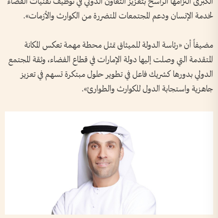
الكبرى التزامها الراسخ بتعزيز التعاون الدولي في توظيف تقنيات الفضاء
لخدمة الإنسان ودعم المجتمعات المتضررة من الكوارث والأزمات».
مضيفاً أن «رئاسة الدولة للميثاق تمثل محطة مهمة تعكس المكانة
المتقدمة التي وصلت إليها دولة الإمارات في قطاع الفضاء، وثقة المجتمع
الدولي بدورها كشريك فاعل في تطوير حلول مبتكرة تسهم في تعزيز
جاهزية واستجابة الدول للكوارث والطوارئ».