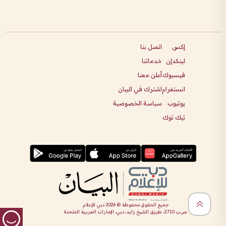
إكس
اتصل بنا
لينكدإن
خدماتنا
فيسبوك
أعلن معنا
انستغرام
اشترك في البيان
يوتيوب
سياسة الخصوصية
تيك توك
جميع الحقوق محفوظة ©
2026
دبي للإعلام
ص.ب 2710، طريق الشيخ زايد، دبي، الإمارات العربية المتحدة