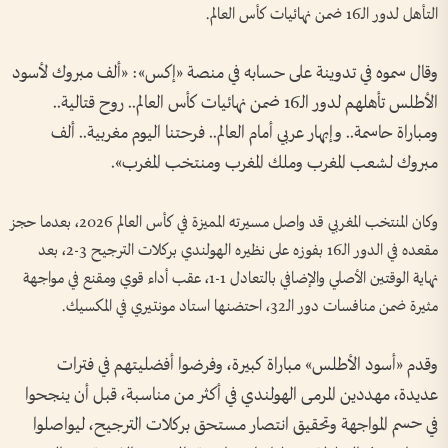
التأهل لدور الـ16 ضمن نهائيات كأس العالم.
وقال سموه في تدوينة على حسابه في منصة «إكس»: «ألف مبروك لأسود
الأطلس تأهلهم لدور الـ16 ضمن نهائيات كأس العالم.. روح قتالية..
ومباراة حاسمة.. وإبهار عربي أمام العالم.. فرحتنا اليوم مغربية.. ألف
مبروك لشعب المغرب وملك المغرب ومنتخب المغرب».
وكان المنتخب المغربي قد واصل مسيرته المميزة في كأس العالم 2026، بعدما حجز
مقعده في الدور الـ16 بفوزه على نظيره الهولندي بركلات الترجيح 3-2، بعد
نهاية الوقتين الأصلي والإضافي بالتعادل 1-1، عقب أداء قوي ومقنع في مواجهة
مثيرة ضمن منافسات دور الـ32، احتضنها استاد مونتيري في المكسيك.
وقدم «أسود الأطلس» مباراة كبيرة، وفرضوا أفضليتهم في فترات
عديدة، مهددين المرمى الهولندي في أكثر من مناسبة، قبل أن ينجحوا
في حسم المواجهة وتحقيق انتصار مستحق بركلات الترجيح، ليواصلوا