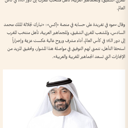
المغربي الشقيق، وللجماهير العربية، تأهل منتخب المغرب إلى دور الـ16 في كأس
العالم.
وقال سموه في تغريدة على حسابه في منصة «إكس»: «نبارك لجلالة الملك محمد
السادس، وللشعب المغربي الشقيق، وللجماهير العربية، تأهل منتخب المغرب
إلى دور الـ16 في كأس العالم، أداء مشرف وروح عالية عكست عزيمة وإصراراً
استحقا التأهل، نتمنى لهم التوفيق في مواصلة هذا المشوار، وتحقيق المزيد من
الإنجازات التي تسعد الجماهير المغربية والعربية».