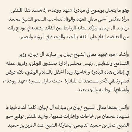
وهو ما يتجلى بوضوح في مبادرة «عهد ووعد»، إذ يجسد هذا الملتقى
مرآة تعكس أسمى معاني العهد والوفاء لصاحب السمو الشيخ محمد
بن زايد آل نهيان، وتؤكد متانة الروابط بين القائد وشعبه في نموذج رائد
من التعاضد القائم على الثقة والمحبة والوحدة في الرؤية والمصير.
وأشاد سموه بجهود معالي الشيخ نهيان بن مبارك آل نهيان، وزير
التسامح والتعايش، رئيس مجلس إدارة صندوق الوطن، وفريق عمله
في إطلاق هذه المبادرة وإنجاحها. وبدأ الحفل بالسلام الوطني، تلاه عرض
فيلم وثائقي لآخر مستجدات المبادرة، حيث تناول مسيرة «عهد ووعد»،
وأهدافها الوطنية والمجتمعية.
وألقى بعدها معالي الشيخ نهيان بن مبارك آل نهيان، كلمة أشاد فيها بما
تشهده عجمان من نجاحات وإنجازات تنموية. وشهد الملتقى توقيع سمو
الشيخ عمار بن حميد النعيمي، بمشاركة الشيخ عبد العزيز بن حميد