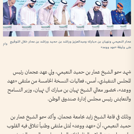
عمار النعيمي ونهيان بن مبارك وعبدالعزيز وراشد بن حميد وراشد بن عمار خلال التوقيع
وام
على وثيقة «عهد ووعد»
شهد سمو الشيخ عمار بن حميد النعيمي، ولي عهد عجمان رئيس
المجلس التنفيذي، أمس، فعاليات النسخة الخامسة من ملتقى «عهد
ووعد»، بحضور معالي الشيخ نهيان بن مبارك آل نهيان، وزير التسامح
والتعايش رئيس مجلس إدارة صندوق الوطن.
وذلك في قاعة الشيخ زايد بجامعة عجمان. وأكد سمو الشيخ عمار بن
حميد النعيمي، أنّ «عهد ووعد» تُمثل ملتقى وطنياً تتلاقى فيه القلوب