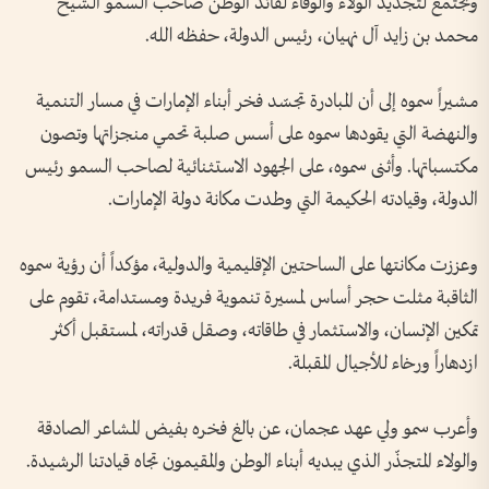
وتجتمع لتجديد الولاء والوفاء لقائد الوطن صاحب السمو الشيخ
محمد بن زايد آل نهيان، رئيس الدولة، حفظه الله.
مشيراً سموه إلى أن المبادرة تجسّد فخر أبناء الإمارات في مسار التنمية
والنهضة التي يقودها سموه على أسس صلبة تحمي منجزاتها وتصون
مكتسباتها. وأثنى سموه، على الجهود الاستثنائية لصاحب السمو رئيس
الدولة، وقيادته الحكيمة التي وطدت مكانة دولة الإمارات.
وعززت مكانتها على الساحتين الإقليمية والدولية، مؤكداً أن رؤية سموه
الثاقبة مثلت حجر أساس لمسيرة تنموية فريدة ومستدامة، تقوم على
تمكين الإنسان، والاستثمار في طاقاته، وصقل قدراته، لمستقبل أكثر
ازدهاراً ورخاء للأجيال المقبلة.
وأعرب سمو ولي عهد عجمان، عن بالغ فخره بفيض المشاعر الصادقة
والولاء المتجذّر الذي يبديه أبناء الوطن والمقيمون تجاه قيادتنا الرشيدة.