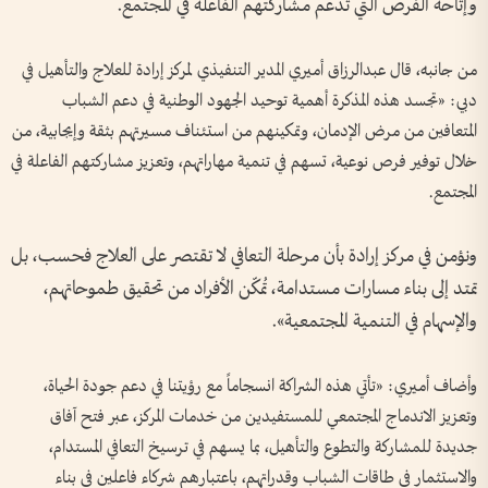
وإتاحة الفرص التي تدعم مشاركتهم الفاعلة في المجتمع.
من جانبه، قال عبدالرزاق أميري المدير التنفيذي لمركز إرادة للعلاج والتأهيل في
دبي: «تجسد هذه المذكرة أهمية توحيد الجهود الوطنية في دعم الشباب
المتعافين من مرض الإدمان، وتمكينهم من استئناف مسيرتهم بثقة وإيجابية، من
خلال توفير فرص نوعية، تسهم في تنمية مهاراتهم، وتعزيز مشاركتهم الفاعلة في
المجتمع.
ونؤمن في مركز إرادة بأن مرحلة التعافي لا تقتصر على العلاج فحسب، بل
تمتد إلى بناء مسارات مستدامة، تُمكّن الأفراد من تحقيق طموحاتهم،
والإسهام في التنمية المجتمعية».
وأضاف أميري: «تأتي هذه الشراكة انسجاماً مع رؤيتنا في دعم جودة الحياة،
وتعزيز الاندماج المجتمعي للمستفيدين من خدمات المركز، عبر فتح آفاق
جديدة للمشاركة والتطوع والتأهيل، بما يسهم في ترسيخ التعافي المستدام،
والاستثمار في طاقات الشباب وقدراتهم، باعتبارهم شركاء فاعلين في بناء