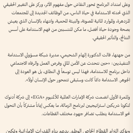
وعلى امتداد البرنامج تمحور النقاش حول مفهوم الأثر، وركز على التغيير الحقيقي
الذي تحدثه الاستدامة في حياة الناس، من الوظائف الجديدة إلى المجتمعات
المزدهرة، والموارد المائية المصونة، والبيئة المحمية، وانتهاء بالإنسان الذي يعيش
بصحة وجودة حياة أفضل، ما مكن المنتسبين من فهم الاستدامة على أسس
النتائج، والتأثير الحقيقي.
من جهتها، قالت الدكتورة إلهام الشحيمي، مديرة شبكة مسؤولي الاستدامة
التنفيذيين: «حين نتحدث عن الأمن المائي وفرص العمل والرفاه الاجتماعي
داخل برنامج للاستدامة، فهذا ليس توسعاً في النطاق، بل هو العودة إلى
الجوهر. الاستدامة دائماً كانت وستبقى تتمحور حول الإنسان أولاً».
وللمرة الأولى انضمت شركة الإمارات العالمية للألمنيوم «EGA» إلى شركة أدنوك
لتكونا شريكين استراتيجيين لبرنامج الزمالة، ما يعكس إيماناً مشتركاً بأن التحول
نحو الاستدامة يتطلب تضافر جهود مختلف القطاعات.
ويؤكد التزام القطاع الخاص الوطني بدعم بناء القدرات الإماراتية وتمكين