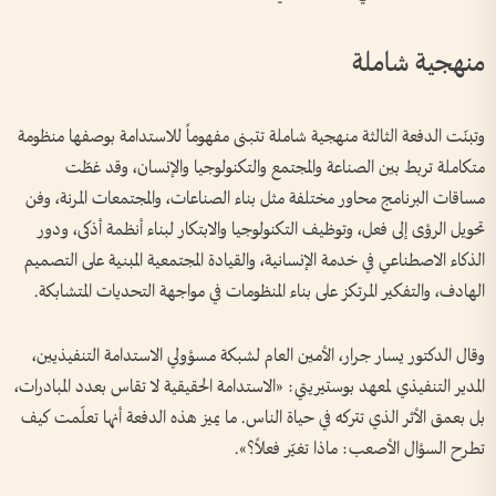
منهجية شاملة
وتبنّت الدفعة الثالثة منهجية شاملة تتبنى مفهوماً للاستدامة بوصفها منظومة
متكاملة تربط بين الصناعة والمجتمع والتكنولوجيا والإنسان، وقد غطّت
مساقات البرنامج محاور مختلفة مثل بناء الصناعات، والمجتمعات المرنة، وفن
تحويل الرؤى إلى فعل، وتوظيف التكنولوجيا والابتكار لبناء أنظمة أذكى، ودور
الذكاء الاصطناعي في خدمة الإنسانية، والقيادة المجتمعية المبنية على التصميم
الهادف، والتفكير المرتكز على بناء المنظومات في مواجهة التحديات المتشابكة.
وقال الدكتور يسار جرار، الأمين العام لشبكة مسؤولي الاستدامة التنفيذيين،
المدير التنفيذي لمعهد بوستيريتي: «الاستدامة الحقيقية لا تقاس بعدد المبادرات،
بل بعمق الأثر الذي تتركه في حياة الناس. ما يميز هذه الدفعة أنها تعلّمت كيف
تطرح السؤال الأصعب: ماذا تغيّر فعلاً؟».