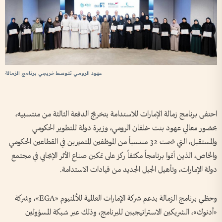
عهود الرومي تتوسط خريجي برنامج الزمالة
احتفى برنامج زمالة الإمارات للاستدامة بتخريج الدفعة الثالثة من منتسبيه،
بحضور معالي عهود بنت خلفان الرومي، وزيرة دولة للتطوير الحكومي
والمستقبل، التي ضمت 32 منتسباً من الموظفين المتميزين في القطاعين الحكومي
والخاص، الذين أتموا برنامجاً مكثفاً ركز على تمكين صناع الأثر الإيجابي في مجتمع
دولة الإمارات، وتأهيل الجيل الجديد من قيادات الاستدامة.
وحظي برنامج الزمالة بدعم شركة الإمارات العالمية للألمنيوم «EGA»، وشركة
«أدنوك»، الشريكين الاستراتيجيين للبرنامج، وذلك عبر شبكة المسؤولين