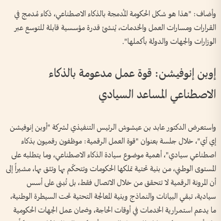
وأضاف: "هذا هو شكل الحكومة المُدمجة بالذكاء الاصطناعي، ذكاء مُدمج في
القرارات ومسارات العمل والخدمات، يُنشئ قدرة مؤسسية قابلة للتوسع عبر
الوزارات والجهات والدولة بأكملها".
إوبن إنوفيشن: قوة عمل مدعومة بالذكاء
الاصطناعي المساعد السيادي
واستعرض الدكتور عابد بن عيشوش الرئيس التنفيذي لشركة "أوبن إنوفيشن
إي آي"، خلال جلسة بعنوان "قوة العمل الرقمية: موظفون رقميون بذكاء
اصطناعي سيادي"، أهمية موضوع سيادة الذكاء الاصطناعي، وما يتطلبه على
المستوى الوطني، من بنية تحتية تملكها الحكومات وتتحكّم بها وتثق بها، مشيراً إلى
أن المرونة الرقمية لا تتحقق من خلال الاتصال فقط، بل تُبنى على أسس
سيادية، تبقي البيانات والنماذج وبنية المعالجة التحتية تحت السيطرة الوطنية،
ما يدعم استمرارية الخدمات في أوقات الحاجة، وضمان عمل الجهات الحكومية