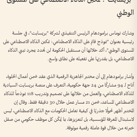
الوطني
وشارك توماس برامودهام الرئيس التنفيذي لشركة "بريسايت"، في جلسة
رئيسية بعنوان "نموذج قائم على الذكاء الاصطناعي: تمكين الذكاء الاصطناعي على
المستوى الوطني"، أكد خلالها أن مستقبل الحكومة لن يُحدد بمجرد تبني الذكاء
الاصطناعي، بل بقدرتها على تفعيله على نطاق واسع.
وأشار برامودهام إلى أن مختبر الجاهزية الرقمية الذي عقد ضمن أعمال الخلوة،
أتاح لـ 94 مشاركًا من 24 جهة حكومية، التعرف على منصة بريسايت السيادية
للذكاء الاصطناعي، والعمل من خلالها على تصميم وتدريب 118 نموذجاً للذكاء
الاصطناعي المساعد، ضمن 21 مسار عمل خلال 30 دقيقة فقط. وقال إن
المختبر أظهر تحولًا جذريًا في كيفية تعامل الحكومات مع الذكاء الاصطناعي، ليس
لاستبدال المعرفة المؤسسية، بل لتعزيزها، بما يُمكّن كل موظف حكومي من صقل
خبرته من خلال قوة عاملة رقمية موثوقة.