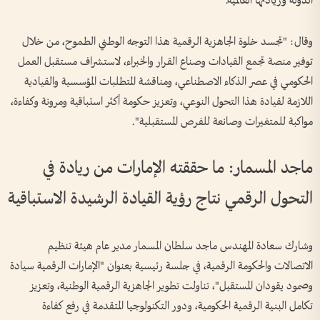
الدولة وريادتها العالمية."
وقال: "تجسد خلوة الجاهزية الرقمية هذا التوجه الوطني الطموح، من خلال
توفير منصة تجمع القيادات وصناع القرار والخبراء، لاستشراف مستقبل العمل
الحكومي في عصر الذكاء الاصطناعي، ومناقشة المتطلبات المؤسسية والقيادية
اللازمة لقيادة هذا التحول النوعي، وتعزيز حكومة أكثر استباقية ومرونة وكفاءة،
مواكبة للمتغيرات وصانعة للفرص المستقبلية".
ماجد المسمار: ما حققته الإمارات من ريادة في
التحول الرقمي نتاج رؤية القيادة الرشيدة الاستباقية
وشارك سعادة المهندس ماجد سلطان المسمار مدير عام هيئة تنظيم
الاتصالات والحكومة الرقمية، في جلسة رئيسية بعنوان "الإمارات الرقمية سيادة
وصمود يقودان المستقبل"، تناولت تطوير الجاهزية الرقمية الوطنية، وتعزيز
تكامل البنية الرقمية الحكومية، ودور التكنولوجيا المتقدمة في رفع كفاءة