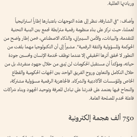
وريادتها العالمية.
وأضاف: "في الشارقة، ننظر إلى هذه التوجهات باعتبارها إطاراً استراتيجياً
لعملنا، حيث نركز على بناء منظومة رقمية مترابطة تجمع بين البنية التحتية
المتقدمة، والبيانات، والأمن السيبراني، والذكاء الاصطناعي، ضمن إطار واضح من
الحوكمة والمسؤولية والثقة الرقمية". مشيراً إلى أن التكنولوجيا مهما بلغت من
التطور لا تحقق أثرها الحقيقي إلا عندما توظف لخدمة الإنسان وتحسين جودة
حياته، ومؤكداً أن مستقبل الحكومات لن يُبنى من خلال جهود منفردة، بل من
خلال التكامل والتعاون وروح الفريق الواحد بين الجهات الحكومية والقطاع
الخاص والمؤسسات الأكاديمية والشركاء. فالجاهزية الرقمية مسؤولية مشتركة،
والنجاح فيها يعتمد على قدرتنا على تبادل المعرفة وتوحيد الجهود وبناء شراكات
فاعلة تخدم المصلحة العامة.
750 ألف هجمة إلكترونية