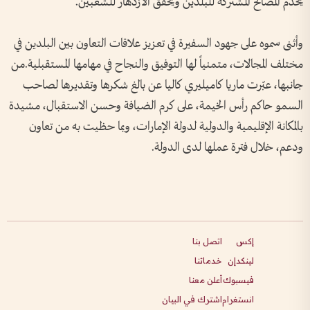
يخدم المصالح المشتركة للبلدين ويحقق الازدهار للشعبين.
وأثنى سموه على جهود السفيرة في تعزيز علاقات التعاون بين البلدين في
مختلف المجالات، متمنياً لها التوفيق والنجاح في مهامها المستقبلية.من
جانبها، عبّرت ماريا كاميليري كاليا عن بالغ شكرها وتقديرها لصاحب
السمو حاكم رأس الخيمة، على كرم الضيافة وحسن الاستقبال، مشيدة
بالمكانة الإقليمية والدولية لدولة الإمارات، وبما حظيت به من تعاون
ودعم، خلال فترة عملها لدى الدولة.
إكس
اتصل بنا
لينكدإن
خدماتنا
فيسبوك
أعلن معنا
انستغرام
اشترك في البيان