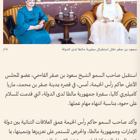
وام
سعود بن صقر خلال استقبال سفيرة مالطا لدى الدولة
استقبل صاحب السمو الشيخ سعود بن صقر القاسمي، عضو المجلس
الأعلى حاكم رأس الخيمة، أمس، في قصره بمدينة صقر بن محمد، ماريا
كاميليري كاليا، سفيرة جمهورية مالطا لدى الدولة، التي قدمت للسلام
على سموه، بمناسبة انتهاء مهام عملها.
وأكد صاحب السمو حاكم رأس الخيمة عمق العلاقات الثنائية بين دولة
الإمارات وجمهورية مالطا، والحرص المستمر على تعزيزها وتنميتها، بما