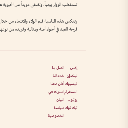
تستقطب الزوار يومياً، وتضفي مزيداً من الحيوية على
وتعكس هذه المناسبة قيم الولاء والانتماء من خلال
فرحة العيد في أجواء آمنة ومثالية وفريدة من نوعه
إكس
اتصل بنا
لينكدإن
خدماتنا
فيسبوك
أعلن معنا
انستغرام
اشترك في
يوتيوب
البيان
تيك توك
سياسة
الخصوصية