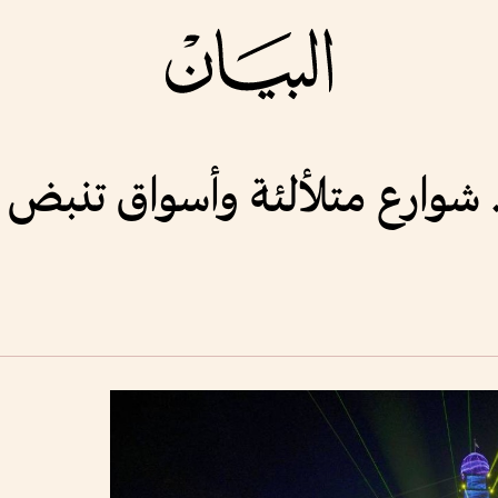
. شوارع متلألئة وأسواق تنبض ب