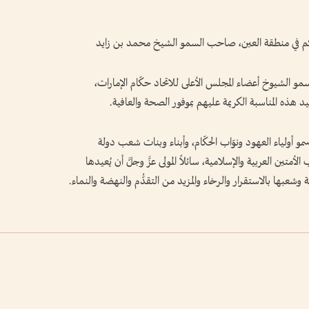
حاكم في منطقة العين، صاحب السمو الشيخ محمد بن زايد
و الشيوخ أعضاء المجلس الأعلى للاتحاد حكّام الإمارات،
عيد هذه المناسبة الكريمة عليهم بموفور الصحة والعافية.
لى سمو أولياء العهود ونوّاب الحكّام، وأبناء وبنات شعب دولة
متين العربية والإسلامية، سائلاً المولى عزَّ وجلَّ أن يُعيدها
وشعبها بالاستقرار والرخاء والمزيد من التقدُّم والنهضة والنماء.