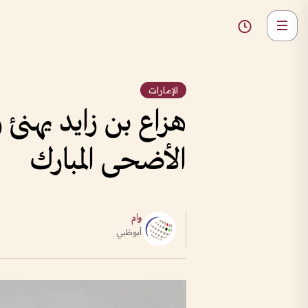
الإمارات
هزاع بن زايد يهنئ ر
الأضحى المبارك
وام
أبوظبي