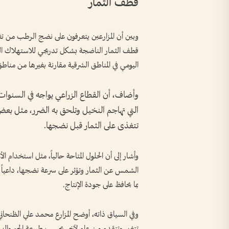
قطف الثمار
وبين أن المزارعين يتعرفون على نضج الرطب من تغير
قطف الثمار الناضجة بشكل تدريجي للاستهلاك الي
اليومي في المناطق الشرقية مقارنة بغيرها من مناطق
وأضاف، أن القطاع الزراعي يواجه في السنوات ا
التي تهاجم النخيل وتلحق به الضرر، مثل بعض 
تتغذى على الثمار قبل نضجها.
وأشار إلى أن الحلول المتاحة حالياً، مثل استخدام 
الشمس عن الثمار وتؤثر على سرعة نضجها، داعياً إ
بما يحافظ على جودة الإنتاج.
وفي السياق ذاته، أوضح المزارع محمد علي الظنحان
تتغير وتتقدم من عام لآخر بحسب طبيعة الجو والبيئ