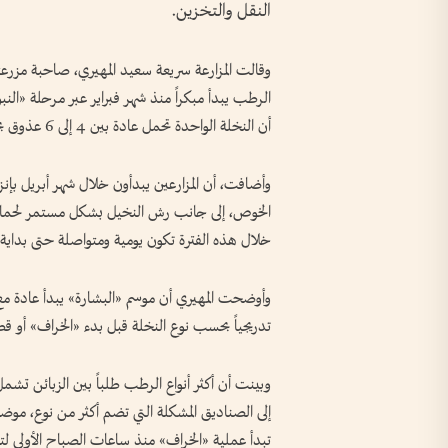
النقل والتخزين.
الرطب يبدأ مبكراً منذ شهر فبراير عبر مرحلة «ا
أن النخلة الواحدة تحمل عادة بين 4 إلى 6 عذوق بحسب قوتها وحجمها.
وأضافت، أن المزارعين يبدأون خلال شهر أبريل بإنز
الخوص، إلى جانب رش النخيل بشكل مستمر لحمايتها
خلال هذه الفترة تكون يومية ومتواصلة حتى بداية 
وأوضحت المهيري أن موسم «البشارة» يبدأ عادة مع ن
تدريجياً بحسب نوع النخلة قبل بدء «الخراف» أو
وبينت أن أكثر أنواع الرطب طلباً بين الزبائن تشم
إلى الصناديق المشكلة التي تضم أكثر من نوع، مو
تبدأ عملية «الخراف» منذ ساعات الصباح الأولى لت