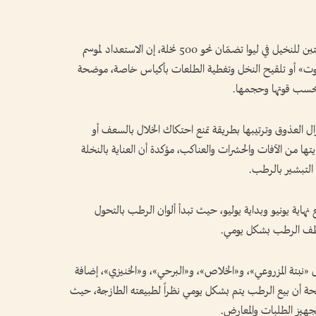
وقالت المزارعة سريعة سعيد المهيري، صاحبة مزرعتين للنخيل في ليوا تضمّان نحو 500 نخلة، إن الاستعداد لموسم
لنبوت» أو تلقيح النخل وتغطية الطلعات بأكياس خاصة، موضحة
ال العذوق وترتيبها بطريقة تمنع احتكاك الخلال بالسعف أو
 من الآفات والحشرات والعناكب، مؤكدة أن العناية بالنخلة
التبشير بالرطب.
هاية يونيو وبداية يوليو، حيث تبدأ ألوان الرطب بالتحول
 قطف الرطب بشكل يومي.
ل «نبتة المزروعي»، و«الخلاص»، و«البرحي»، و«الخنيزي»، إضافة
ضحة أن بيع الرطب يتم بشكل يومي نظراً لطبيعته الطازجة، حيث
جهيز الطلبات والمعارض.