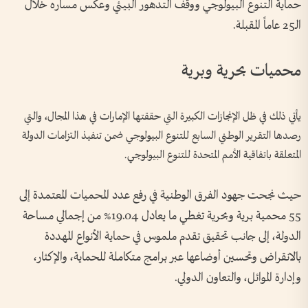
حماية التنوع البيولوجي ووقف التدهور البيئي وعكس مساره خلال
الـ25 عاماً المقبلة.
محميات بحرية وبرية
يأتي ذلك في ظل الإنجازات الكبيرة التي حققتها الإمارات في هذا المجال، والتي
رصدها التقرير الوطني السابع للتنوع البيولوجي ضمن تنفيذ التزامات الدولة
المتعلقة باتفاقية الأمم المتحدة للتنوع البيولوجي.
حيث نجحت جهود الفرق الوطنية في رفع عدد المحميات المعتمدة إلى
55 محمية برية وبحرية تغطي ما يعادل 19.04% من إجمالي مساحة
الدولة، إلى جانب تحقيق تقدم ملموس في حماية الأنواع المهددة
بالانقراض وتحسين أوضاعها عبر برامج متكاملة للحماية، والإكثار،
وإدارة الموائل، والتعاون الدولي.