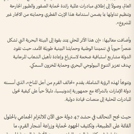
العالم، وصولاً إلى إطلاق مبادرات عالمية رائدة لحماية الصقور والطيور الجارحة
وتنظيم تداولها بما يضمن استدامة هذا الإرث الفطري وحمايته من الاتجار غير
المشروع».
وأضافت معاليها: «إن هذا الأثر المحلي يمتد بقوة إلى البيئة البحرية التي تشكل
عنصراً حيوياً في تنميتنا الوطنية وحمايتنا البيئية طويلة الأمد، حيث تقود
الدولة مشاريع استباقية ضخمة لاستزراع وإعادة تأهيل الشعاب المرجانية
بهدف تعزيز التنوع البيولوجي البحري وحماية المخزون السمكي.
وتتويجاً لهذه الرؤية الشاملة، يقدم «تحالف القرم من أجل المناخ»، الذي أسسته
دولة الإمارات بالشراكة مع جمهورية إندونيسيا، دليلاً حياً على كيفية تحول
المبادرات المحلية إلى منصات قيادة دولية.
حيث نجح التحالف في حشد 47 دولة حتى الآن للالتزام الجماعي بالحلول
القائمة على الطبيعة، وتكثيف الجهود لحماية وزراعة أشجار القرم، ما