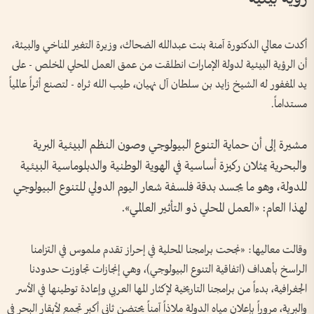
أكدت معالي الدكتورة آمنة بنت عبدالله الضحاك، وزيرة التغير المناخي والبيئة،
أن الرؤية البيئية لدولة الإمارات انطلقت من عمق العمل المحلي المخلص - على
يد المغفور له الشيخ زايد بن سلطان آل نهيان، طيب الله ثراه - لتصنع أثراً عالمياً
مستداماً.
مشيرة إلى أن حماية التنوع البيولوجي وصون النظم البيئية البرية
والبحرية يمثلان ركيزة أساسية في الهوية الوطنية والدبلوماسية البيئية
للدولة، وهو ما يجسد بدقة فلسفة شعار اليوم الدولي للتنوع البيولوجي
لهذا العام: «العمل المحلي ذو التأثير العالمي».
وقالت معاليها: «نجحت برامجنا المحلية في إحراز تقدم ملموس في التزامنا
الراسخ بأهداف (اتفاقية التنوع البيولوجي)، وهي إنجازات تجاوزت حدودنا
الجغرافية، بدءاً من برامجنا التاريخية لإكثار المها العربي وإعادة توطينها في الأسر
والبرية، مروراً بإعلان مياه الدولة ملاذاً آمناً يحتضن ثاني أكبر تجمع لأبقار البحر في