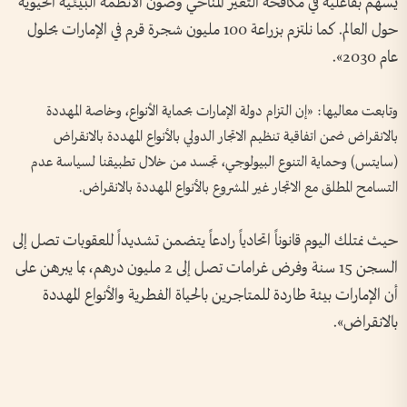
يسهم بفاعلية في مكافحة التغير المناخي وصون الأنظمة البيئية الحيوية
حول العالم. كما نلتزم بزراعة 100 مليون شجرة قرم في الإمارات بحلول
عام 2030».
وتابعت معاليها: «إن التزام دولة الإمارات بحماية الأنواع، وخاصة المهددة
بالانقراض ضمن اتفاقية تنظيم الاتجار الدولي بالأنواع المهددة بالانقراض
(سايتس) وحماية التنوع البيولوجي، تجسد من خلال تطبيقنا لسياسة عدم
التسامح المطلق مع الاتجار غير المشروع بالأنواع المهددة بالانقراض.
حيث نمتلك اليوم قانوناً اتحادياً رادعاً يتضمن تشديداً للعقوبات تصل إلى
السجن 15 سنة وفرض غرامات تصل إلى 2 مليون درهم، بما يبرهن على
أن الإمارات بيئة طاردة للمتاجرين بالحياة الفطرية والأنواع المهددة
بالانقراض».