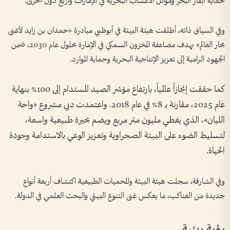
لحماية أبقار البحر وموائل الأعشاب البحرية في الإمارات وأربع دول أخرى.
وفي السياق ذاته، أطلقت هيئة البيئة في أبوظبي مبادرة «حمدان بن زايد لأغنى
بحار العالم» بهدف مضاعفة المخزون السمكي في الإمارة بحلول عام 2030، ضمن
الجهود الرامية إلى تعزيز الإنتاجية البحرية وحماية الموارد.
كما حققت إنجازاً عالمياً، بارتفاع مؤشر الصيد المستدام إلى 100% بنهاية
عام 2025، مقارنة بـ 8% في عام 2018. واعتمدت دبي مشروع «واحة
الليان»، الذي يغطي مليون متر مربع ويضم بحيرة طبيعية واسعة،
لتسليط الضوء على البيئة الصحراوية وتعزيز الوعي بالاستدامة وجودة
الحياة.
وفي الشارقة، سجلت هيئة البيئة والمحميات الطبيعية اكتشاف أربعة أنواع
جديدة من العناكب، ما يعكس غنى التنوع البيئي والبحث العلمي في الدولة.
رؤية بيئية