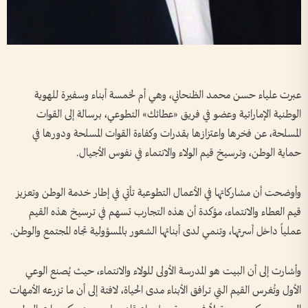
عبرت علياء حسن محمد الظنحاني، وهي أم لخمسة أبناء وسفيرة للهوية
الوطنية الإماراتية وعضو في فريق «عطائك» التطوعي، برسالة إلى القوات
المسلحة، عن فخرها واعتزازها بقدرات وكفاءة القوات المسلحة ودورها في
حماية الوطن، وترسيخ قيم الولاء والانتماء في نفوس الأجيال.
وأوضحت أن مشاركاتها في الأعمال التطوعية تأتي في إطار خدمة الوطن وتعزيز
قيم العطاء والانتماء، مؤكدة أن هذه التجارب تسهم في ترسيخ هذه القيم
عملياً داخل أسرتها، وتنمي لدى أبنائها الشعور بالمسؤولية تجاه المجتمع والوطن.
وأشارت إلى أن البيت هو المدرسة الأولى للولاء والانتماء، حيث يُصنع الوعي
الأول وتُغرس القيم التي ترافق الأبناء مدى الحياة، لافتة إلى أن ما تزرعه الأمهات