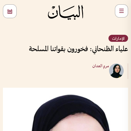
الإمارات
علياء الظنحاني: فخورون بقواتنا المسلحة
مريم العدان