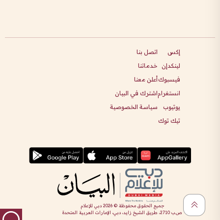
إكس
اتصل بنا
لينكدإن
خدماتنا
فيسبوك
أعلن معنا
انستغرام
اشترك في البيان
يوتيوب
سياسة الخصوصية
تيك توك
جميع الحقوق محفوظة ©
2026
دبي للإعلام
ص.ب 2710، طريق الشيخ زايد، دبي، الإمارات العربية المتحدة