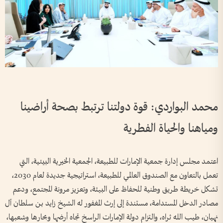
محمد البواردي: قوة دولتنا ترتبط بصحة أراضينا
ومياهنا والحياة الفطرية
اعتمد مجلس إدارة جمعية الإمارات للطبيعة، الجمعية الخيرية البيئية، التي
تعمل بالتعاون مع الصندوق العالمي للطبيعة، استراتيجية جديدة لعام 2030،
تشكل خريطة طريق وطنية للحفاظ على البيئة، وتعزيز مرونة المجتمع، ودعم
مصادر الدخل المستدامة، مستندة إلى إرث المغفور له الشيخ زايد بـن سلطان آل
نهيان، طيب الله ثراه، والتزام دولة الإمارات الراسخ تجاه أرضها وبحارها وشعبها،