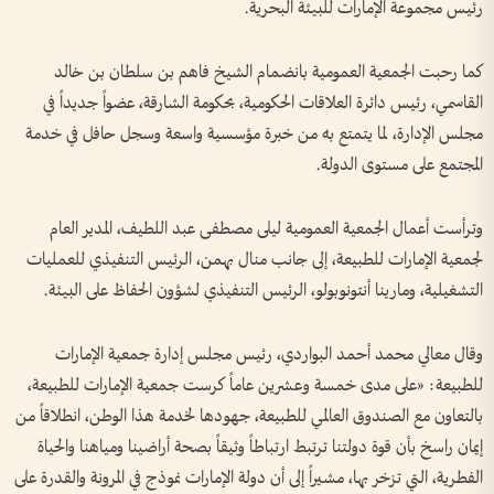
رئيس مجموعة الإمارات للبيئة البحرية.
كما رحبت الجمعية العمومية بانضمام الشيخ فاهم بن سلطان بن خالد
القاسمي، رئيس دائرة العلاقات الحكومية، بحكومة الشارقة، عضواً جديداً في
مجلس الإدارة، لما يتمتع به من خبرة مؤسسية واسعة وسجل حافل في خدمة
المجتمع على مستوى الدولة.
وترأست أعمال الجمعية العمومية ليلى مصطفى عبد اللطيف، المدير العام
لجمعية الإمارات للطبيعة، إلى جانب منال بهمن، الرئيس التنفيذي للعمليات
التشغيلية، ومارينا أنتونوبولو، الرئيس التنفيذي لشؤون الحفاظ على البيئة.
وقال معالي محمد أحمد البواردي، رئيس مجلس إدارة جمعية الإمارات
للطبيعة: «على مدى خمسة وعشرين عاماً كرست جمعية الإمارات للطبيعة،
بالتعاون مع الصندوق العالمي للطبيعة، جهودها لخدمة هذا الوطن، انطلاقاً من
إيمان راسخ بأن قوة دولتنا ترتبط ارتباطاً وثيقاً بصحة أراضينا ومياهنا والحياة
الفطرية، التي تزخر بها، مشيراً إلى أن دولة الإمارات نموذج في المرونة والقدرة على