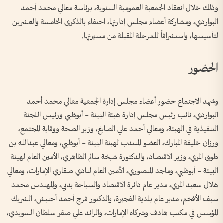
وذلك خلال انعقاد الجمعية العمومية السنوية، برئاسة معالي محمد أحمد
البواردي، ومشاركة أعضاء مجلس إدارتها، احتفاء بالذكرى الخامسة والعشرين
لتأسيسها، واستشرافاً للمرحلة المقبلة من مسيرتها.
الحضور
وشهد الاجتماع حضور أعضاء مجلس إدارة الجمعية معالي محمد أحمد
البواردي، نائب رئيس مجلس إدارة هيئة البيئة – أبوظبي ورئيس اللجنة
التنفيذية في الهيئة، ومعالي أحمد علي الصايغ، وزير الصحة ووقاية المجتمع،
ورزان خليفة المبارك، العضو المنتدب لهيئة البيئة – أبوظبي، ومعالي عبدالله بن
طوق المري، وزير الاقتصاد، والدكتورة شيخة سالم الظاهري، الأمين العام لهيئة
البيئة – أبوظبي، وماجد المنصوري، الأمين العام لنادي صقاري الإمارات، ومعالي
هلال سعيد المري، مدير عام دائرة الاقتصاد والسياحة بدبي، والمهندس محمد
سيف الأفخم، مدير عام بلدية الفجيرة، والدكتور فرج أحمد أحنيش، الشريك
المؤسس في مكتب هادف وشركاه الإمارات، والرائد علي صقر سلطان السويدي،