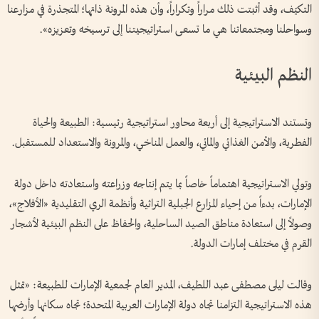
التكيّف، وقد أثبتت ذلك مراراً وتكراراً، وأن هذه المرونة ذاتها؛ المتجذرة في مزارعنا
وسواحلنا ومجتمعاتنا هي ما تسعى استراتيجيتنا إلى ترسيخه وتعزيزه».
النظم البيئية
وتستند الاستراتيجية إلى أربعة محاور استراتيجية رئيسية: الطبيعة والحياة
الفطرية، والأمن الغذائي والمائي، والعمل المناخي، والمرونة والاستعداد للمستقبل.
وتولي الاستراتيجية اهتماماً خاصاً بما يتم إنتاجه وزراعته واستعادته داخل دولة
الإمارات، بدءاً من إحياء المزارع الجبلية التراثية وأنظمة الري التقليدية «الأفلاج»،
وصولاً إلى استعادة مناطق الصيد الساحلية، والحفاظ على النظم البيئية لأشجار
القرم في مختلف إمارات الدولة.
وقالت ليلى مصطفى عبد اللطيف، المدير العام لجمعية الإمارات للطبيعة: «تمثل
هذه الاستراتيجية التزامنا تجاه دولة الإمارات العربية المتحدة؛ تجاه سكانها وأرضها