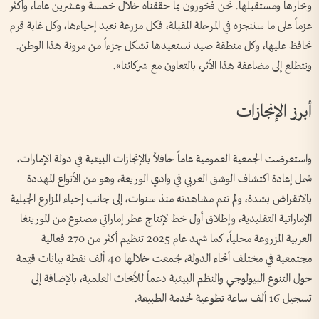
وبحارها ومستقبلها. نحن فخورون بما حققناه خلال خمسة وعشرين عاماً، وأكثر
عزماً على ما سننجزه في المرحلة المقبلة، فكل مزرعة نعيد إحياءها، وكل غابة قرم
نحافظ عليها، وكل منطقة صيد نستعيدها تشكل جزءاً من مرونة هذا الوطن.
ونتطلع إلى مضاعفة هذا الأثر، بالتعاون مع شركائنا».
أبرز الإنجازات
واستعرضت الجمعية العمومية عاماً حافلاً بالإنجازات البيئية في دولة الإمارات،
شمل إعادة اكتشاف الوشق العربي في وادي الوريعة، وهو من الأنواع المهددة
بالانقراض بشدة، ولم تتم مشاهدته منذ سنوات، إلى جانب إحياء المزارع الجبلية
الإماراتية التقليدية، وإطلاق أول خط لإنتاج عطر إماراتي مصنوع من المورينغا
العربية المزروعة محلياً، كما شهد عام 2025 تنظيم أكثر من 270 فعالية
مجتمعية في مختلف أنحاء الدولة، جُمعت خلالها 40 ألف نقطة بيانات قيّمة
حول التنوع البيولوجي والنظم البيئية دعماً للأبحاث العلمية، بالإضافة إلى
تسجيل 16 ألف ساعة تطوعية لخدمة الطبيعة.