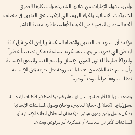
وأعربت دولة الإمارات عن إدانتها الشديدة واستنكارها العميق
للانتهاكات الإنسانية والجرائم المروعة التي ارتكبت بحق المدنيين في مختلف
أنحاء السودان المتضررة من الحرب الأهلية، بما فيها مدينة الفاشر.
مؤكدة أن استهداف المدنيين والأحياء السكنية والمرافق الحيوية في كافة
المناطق التي تشهد مواجهات عسكرية مسلحة يشكل تصعيداً خطيراً
وانتهاكاً صارخاً للقانون الدولي الإنساني ولجميع القيم والمبادئ الإنسانية،
وأن ما شهدته البلاد من اعتداءات مروعة يمثل جريمة بحق الإنسانية
تتطلب موقفاً دولياً موحداً وحازماً.
وشددت وزارة الخارجية، في بيان لها، على ضرورة اضطلاع الأطراف المتحاربة
بمسؤولياتها الكاملة في حماية المدنيين، وضمان وصول المساعدات الإنسانية
بشكل عاجل وآمن ودون عوائق، مؤكدة أن استغلال المعاناة الإنسانية أو
المساعدات لأغراض سياسية أو عسكرية أمر مرفوض ومدان.