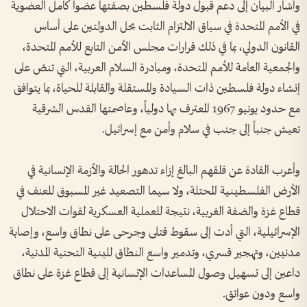
وأشار البيان إلى دعم قبول دولة فلسطين بصفتها عضواً كامل العضوية
في الأمم المتحدة في سياق الالتزام الثابت بحل الدولتين على أساس
القانون الدولي، بما في ذلك قرارات مجلس الأمن التابع للأمم المتحدة،
والجمعية العامة للأمم المتحدة، ومبادرة السلام العربية، التي تنصّ على
إنشاء دولة فلسطين ذات السيادة والمستقلة والقابلة للحياة، بما يتوافق
مع حدود يونيو 1967 المعترف بها دولياً، وعاصمتها القدس الشرقية
تعيش جنباً إلى جنب في سلام وأمن مع إسرائيل.
وأعرب القادة عن قلقهم البالغ إزاء تدهور الحالة والأزمة الإنسانية في
الأرض الفلسطينية المحتلة، ولا سيما التصعيد غير المسبوق للعنف في
قطاع غزة والضفة الغربية، نتيجة للعملية العسكرية لقوات الاحتلال
الإسرائيلية، التي أدت إلى سقوط قتلى وجرحى على نطاق واسع، وإصابة
مدنيين، وتهجير قسري، وتدمير واسع النطاق للبنية التحتية المدنية،
داعين إلى تسهيل وصول المساعدات الإنسانية إلى قطاع غزة على نطاق
واسع ودون عوائق.