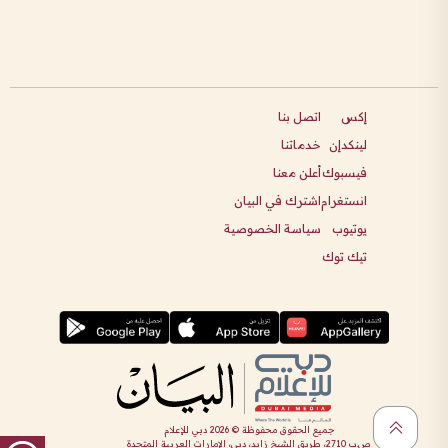
إكس
اتصل بنا
لينكدإن
خدماتنا
فيسبوك
أعلن معنا
انستغرام
اشترك في البيان
يوتيوب
سياسة الخصوصية
تيك توك
جميع الحقوق محفوظة ©
2026
دبي للإعلام
ص.ب 2710، طريق الشيخ زايد، دبي، الإمارات العربية المتحدة