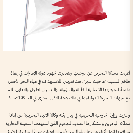
أعربت مملكة البحرين عن ترحيبها وتقديرها لجهود دولة الإمارات في إنقاذ
طاقم السفينة "ماجيك سيز"، بعد تعرضها للاستهداف في مياه البحر الأحمر،
مثمنةً استجابتها الإنسانية الفعَّالة والمسؤولة، والتنسيق العاجل والتعاون المثمر
مع الجهات البحرية الدولية، بما في ذلك هيئة النقل البحري في المملكة المتحدة.
وعبّرت وزارة الخارجية البحرينية في بيان بثته وكالة الأنباء البحرينية عن إدانة
مملكة البحرين واستنكارها الشديد للهجوم الذي استهدف السفينة التجارية
وطاقمها المدني أثناء عبورها مياه البحر الأحمر، باعتباره تهديدًا لخطوط الملاحة