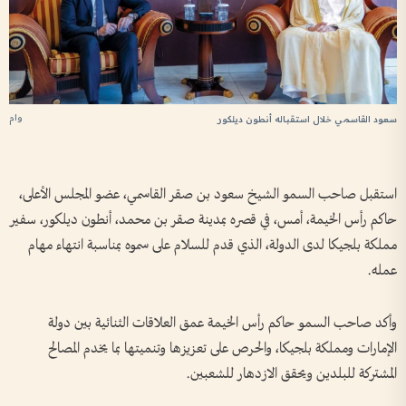
وام
سعود القاسمي خلال استقباله أنطون ديلكور
استقبل صاحب السمو الشيخ سعود بن صقر القاسمي، عضو المجلس الأعلى،
حاكم رأس الخيمة، أمس، في قصره بمدينة صقر بن محمد، أنطون ديلكور، سفير
مملكة بلجيكا لدى الدولة، الذي قدم للسلام على سموه بمناسبة انتهاء مهام
عمله.
وأكد صاحب السمو حاكم رأس الخيمة عمق العلاقات الثنائية بين دولة
الإمارات ومملكة بلجيكا، والحرص على تعزيزها وتنميتها بما يخدم المصالح
المشتركة للبلدين ويحقق الازدهار للشعبين.