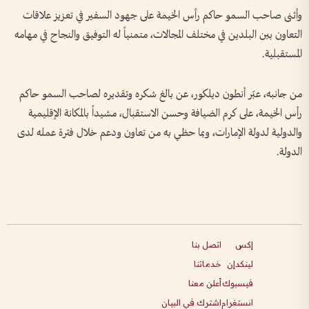
وأثنى صاحب السمو حاكم رأس الخيمة على جهود السفير في تعزيز علاقات
التعاون بين البلدين في مختلف المجالات، متمنياً له التوفيق والنجاح في مهامه
المستقبلية.
من جانبه، عبّر أنطون ديلكور، عن بالغ شكره وتقديره لصاحب السمو حاكم
رأس الخيمة، على كرم الضيافة وحسن الاستقبال، مشيداً بالمكانة الإقليمية
والدولية لدولة الإمارات، وبما حظي به من تعاون ودعم خلال فترة عمله لدى
الدولة.
إكس
اتصل بنا
لينكدإن
خدماتنا
فيسبوك
أعلن معنا
انستغرام
اشترك في البيان