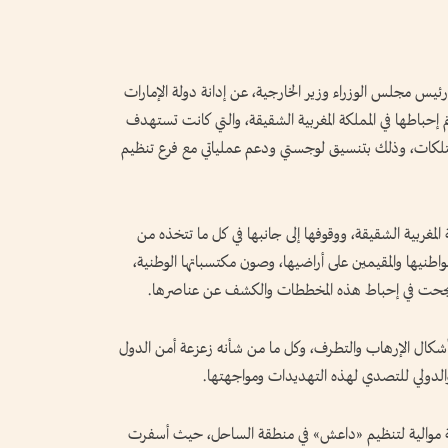
ئيس مجلس الوزراء وزير الخارجية، عن إدانة دولة الإمارات
إحباطها في المملكة المغربية الشقيقة، والتي كانت تستهدف
ممتلكات، وذلك بتنسيق لوجستي ودعم عملياتي مع فرع تنظيم
المغربية الشقيقة، ووقوفها إلى جانبها في كل ما تتخذه من
اطنيها والمقيمين على أراضيها، وصون مكتسباتها الوطنية،
لتي نجحت في إحباط هذه المخططات والكشف عن عناصرها.
شكال الإرهاب والتطرف، وكل ما من شأنه زعزعة أمن الدول
 والدولي للتصدي لهذه التهديدات ومواجهتها.
ية موالية لتنظيم «داعش» في منطقة الساحل، حيث أسفرت