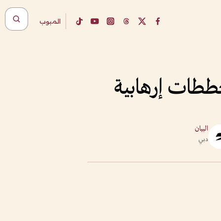
المبوب
خططات إرهابية
البيان
دبي