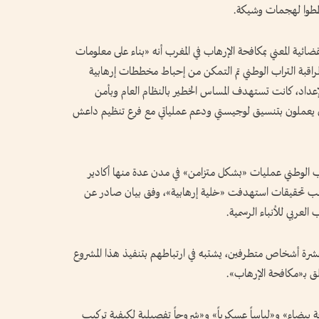
ضائية المعني بمكافحة الإرهاب في المغرب أنه «بناء على معلومات
 لمراقبة التراب الوطني تم التمكن من إحباط مخططات إرهابية
عداد، كانت تستهدف المساس الخطير بالنظام العام وبأمن ​
 يعملون بتنسيق لوجيستي ودعم عملياتي مع فرع ​تنظيم داعش
راب الوطني عمليات «بشكل متزامن» في مدن عدة منها أكادير
عقب تحقيقات استهدفت «خلية إرهابية»، وفق بيان صادر عن
 العربي للأنباء الرسمية.
رة أشخاص متطرفين، يشتبه في ارتباطهم بتنفيذ هذا المشروع
ق بـ«مكافحة الإرهاب».
بيضاء» و«لباساً عسكرياً» و«شروحاً تفصيلية لكيفية تركيب