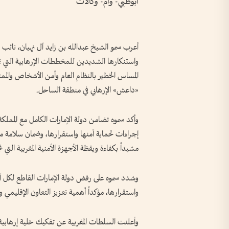
أبوظبي- وام- وكالات
أعرب سمو الشيخ عبدالله بن زايد آل نهيان، نائب ر
واستنكارها الشديدين للمخططات الإرهابية التي تم 
المساس الخطير بالنظام العام وأمن الأشخاص وال
«داعش» الإرهابي في منطقة الساحل.
وأكد سموه تضامن دولة الإمارات الكامل مع المملكة 
إجراءات لحماية أمنها واستقرارها، وضمان سلامة مو
مشيداً بكفاءة ويقظة الأجهزة الأمنية المغربية ا
وشدد سموه على رفض دولة الإمارات القاطع لكل أ
واستقرارها، مؤكداً أهمية تعزيز التعاون الإقليمي
وأعلنت السلطات المغربية عن تفكيك خلية إرهاب