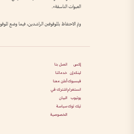
العبوات الناسفة».
وتم الاحتفاظ بالموقوفين الراشدين، فيما وضع الموقو
إكس
اتصل بنا
لينكدإن
خدماتنا
فيسبوك
أعلن معنا
انستغرام
اشترك في
يوتيوب
البيان
تيك توك
سياسة
الخصوصية