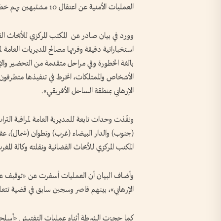
العمليات الأمنية عن اعتقال 10 مشتبهين بهم خططوا لهجمات وشيكة.
وورد في بيان صادر عن ‌ المكتب المركزي للأبحاث الق
استخباراتية دقيقة وفرتها مصالح المديريات العامة
بالغة الخطورة وفي مراحل متقدمة من التحضير والإ
الأشخاص والممتلكات، انخرط في تنفيذها متطرفون
الإرهابي بمنطقة الساحل الأفريقي».
ونفّذت وحدات تابعة للمديرية العامة لمراقبة الت
(جنوب) والدار البيضاء (غرب) وتطوان (شمال)، 
المكتب المركزي للأبحاث القضائية ونقلته وكالة المغرب
وأضاف البيان أن العمليات أسفرت عن «توقيف عش
الإرهابي»، بينهم قاصر وسجين سابق في قضية تتعل
كما حجزت الشرطة أثناء عمليات التفتيش «أسلحة 