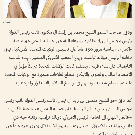
ودوّن صاحب السمو الشيخ محمد بن راشد آل مكتوم، نائب رئيس الدولة
رئيس مجلس الوزراء حاكم دبي، رعاه الله، على حسابه الرسمي عبر منصة
«إكس»: «بمناسبة مرور 250 عاماً على تأسيس الولايات المتحدة الأمريكية، نهنئ
فخامة الرئيس دونالد ترامب، ونهنئ الشعب الأمريكي الصديق، بهذه المناسبة
التاريخية.. على مدى قرنين ونصف، كانت الولايات المتحدة شريكاً مؤثراً في
الاقتصاد العالمي، والعلوم، والابتكار. نتطلع لعلاقات متميزة مع الولايات المتحدة
بما يخدم مصالح شعبينا، ويسهم في ترسيخ السلام والاستقرار والازدهار».
كما دوّن سمو الشيخ منصور بن زايد آل نهيان، نائب رئيس الدولة نائب رئيس
مجلس الوزراء رئيس ديوان الرئاسة، على حسابه الرسمي عبر منصة «إكس»:
«خالص التهاني إلى فخامة الرئيس الأمريكي دونالد ترامب، ونائبه جيه دي
فانس، والشعب الأمريكي الصديق بمناسبة يوم الاستقلال ومرور 250 عاماً على
تأسيس الولايات المتحدة.