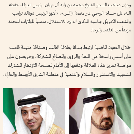
ودوّن صاحب السمو الشيخ محمد بن زايد آل نهيان، رئيس الدولة، حفظه
الله، على حسابه الرسمي عبر منصة «إكس»: «أهنئ الرئيس دونالد ترامب
والشعب الأمريكي بمناسبة الذكرى الـ250 للاستقلال، متمنياً للولايات المتحدة
مزيداً من التقدم والرخاء.
خلال العقود الماضية ارتبط بلدانا بعلاقة تحالف وصداقة متينة قامت
على أسس راسخة من الثقة والرؤى والمصالح المشتركة، وحريصون على
مواصلة تعزيز هذه العلاقة ودفعها إلى الأمام لمصلحة الازدهار المشترك
لشعبينا والاستقرار والسلام والتنمية في منطقة الشرق الأوسط والعالم».