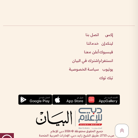
إكس
اتصل بنا
لينكدإن
خدماتنا
فيسبوك
أعلن معنا
انستغرام
اشترك في البيان
يوتيوب
سياسة الخصوصية
تيك توك
جميع الحقوق محفوظة ©
2026
دبي للإعلام
ص.ب 2710، طريق الشيخ زايد، دبي، الإمارات العربية المتحدة