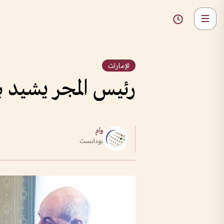
الإمارات
رئيس المجر يشيد با
وام
بودابست