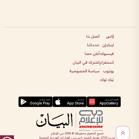
إكس
اتصل بنا
لينكدإن
خدماتنا
فيسبوك
أعلن معنا
انستغرام
اشترك في البيان
يوتيوب
سياسة الخصوصية
تيك توك
جميع الحقوق محفوظة ©
2026
دبي للإعلام
ص.ب 2710، طريق الشيخ زايد، دبي، الإمارات العربية المتحدة