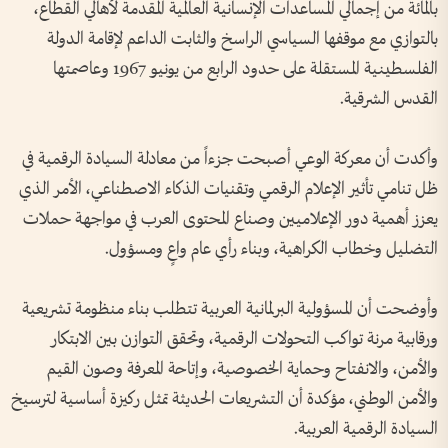
بالمائة من إجمالي المساعدات الإنسانية العالمية المقدمة لأهالي القطاع،
بالتوازي مع موقفها السياسي الراسخ والثابت الداعم لإقامة الدولة
الفلسطينية المستقلة على حدود الرابع من يونيو 1967 وعاصمتها
القدس الشرقية.
وأكدت أن معركة الوعي أصبحت جزءاً من معادلة السيادة الرقمية في
ظل تنامي تأثير الإعلام الرقمي وتقنيات الذكاء الاصطناعي، الأمر الذي
يعزز أهمية دور الإعلاميين وصناع المحتوى العرب في مواجهة حملات
التضليل وخطاب الكراهية، وبناء رأي عام واعٍ ومسؤول.
وأوضحت أن المسؤولية البرلمانية العربية تتطلب بناء منظومة تشريعية
ورقابية مرنة تواكب التحولات الرقمية، وتحقق التوازن بين الابتكار
والأمن، والانفتاح وحماية الخصوصية، وإتاحة المعرفة وصون القيم
والأمن الوطني، مؤكدة أن التشريعات الحديثة تمثل ركيزة أساسية لترسيخ
السيادة الرقمية العربية.