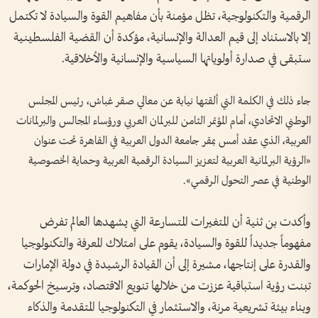
الرقمية والتكنولوجية، تظل مؤمنة بأن مفاهيم القوة والسيادة لا تكتمل
إلا بالاستناد إلى قيم العدالة والإنسانية، مؤكدة أن القضية الفلسطينية
ستبقى في صدارة أولوياتها السياسية والإنسانية والأخلاقية.
جاء ذلك في الكلمة التي ألقتها نيابة عن معالي صقر غباش، رئيس المجلس
الوطني الاتحادي، أمام المؤتمر الثامن للبرلمان العربي ورؤساء المجالس والبرلمانات
العربية، الذي عقد أمس بمقر جامعة الدول العربية في القاهرة تحت عنوان
«الرؤية البرلمانية العربية لتعزيز السيادة الرقمية العربية وحماية الخصوصية
الوطنية في عصر التحول الرقمي».
وأكدت بن ثنية أن المتغيرات المتسارعة التي يشهدها العالم تفرض
مفهوماً جديداً للقوة والسيادة، يقوم على امتلاك المعرفة والتكنولوجيا
والقدرة على إنتاجها، مشيرة إلى أن القيادة الرشيدة في دولة الإمارات
تبنت رؤية استباقية عززت من خلالها تنويع الاقتصاد، وترسيخ الحوكمة،
وبناء بيئة تشريعية مرنة، والاستثمار في التكنولوجيا المتقدمة والذكاء