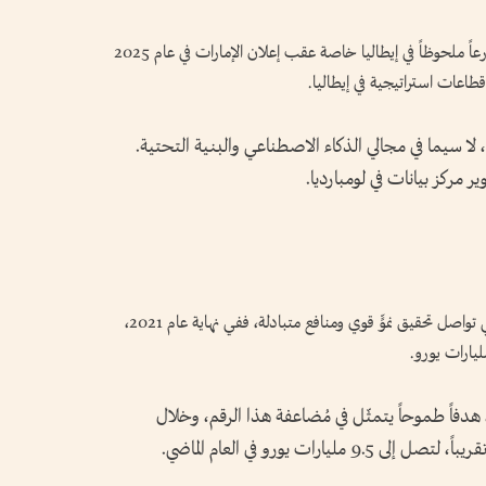
وأوضح أن تدفقات الاستثمار الإماراتية تشهد تسارعاً ملحوظاً في إيطاليا خاصة عقب إعلان الإمارات في عام 2025
 لا سيما في مجالي الذكاء الاصطناعي والبنية التحتية.
 مركز بيانات في لومبارديا.
وأشاد بالعلاقات التجارية بين إيطاليا والإمارات التي تواصل تحقيق نموٍّ قوي ومنافع متبادلة، ففي نهاية عام 2021،
، هدفاً طموحاً يتمثّل في مُضاعفة هذا الرقم، وخلال
رات يورو في العام الماضي.