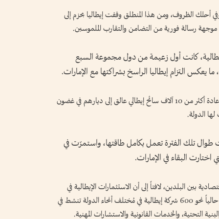
في أحلك الظروف، ومن هذا المنطلق وقفت إيطاليا بحزم إلى
، موجهة رسالة فورية من التضامن والتقارب الملموسين.
لإيطالية، كانت أول زعيمة من دول مجموعة السبع
ما يعكس التزام إيطاليا الراسخ بشراكتها مع الإمارات.
وعبر عن امتنانه لدولة الإمارات على مساعدتها في إعادة أكثر من 10 آلاف سائح إيطالي عالق إلى ديارهم في غضون
ها الدولة.
لت طوال تلك الفترة تعمل بكامل طاقتها، واستمرّت في
 اختارت البقاء في الإمارات.
صادية بين البلدين، لافتاً إلى أن الاستثمارات الإيطالية في
الإمارات تواصل نموّها بوتيرة ملحوظة، حيث تعمل حالياً نحو 600 شركة إيطالية في مُختلف أنحاء الدولة تنشط في
نية التحتية، والخدمات القانونية والاستشارات المهنية.