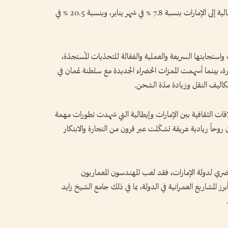
وقال إن عام 2026، شهد زيادة في الصادرات الإيطالية إلى الإمارات بنسبة 7.8 % في شهر يناير، وبنسبة 20.5 % في
ت واستجابتها السريعة والعملية والفعّالة للتحدّيات المُستجدّة،
يرة، بينما أسهمت الممرّات الخضراء الجديدة مع سلطنة عُمان في
تكاليف النقل وزيادة مدّة الشحن.
اقات الثقافية بين الإمارات وإيطالية التي شهدت تطورات مهمة
 روحاً ريادية عريقة تشكّلت عبر قرون من التجارة والابتكار
حضري لدولة الإمارات، فقد لعب المهندسون المعماريون
برز المشاريع العمرانية في الدولة، بما في ذلك جامع الشيخ زايد