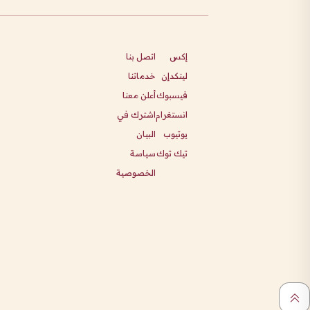
إكس
اتصل بنا
لينكدإن
خدماتنا
فيسبوك
أعلن معنا
انستغرام
اشترك في
يوتيوب
البيان
تيك توك
سياسة
الخصوصية