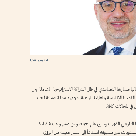
لورينزو فنارا
ليا مسارها التصاعدي في ظل الشراكة الاستراتيجية الشاملة بين
ضايا الإقليمية والعالمية الراهنة، وجهودهما المشتركة لتعزيز
 في المجالات كافة.
وتستمد العلاقات الإماراتية الإيطالية قوتها من إرثها التاريخي الذي يعود إلى عام 1971، ومن دعم ومتابعة قيادة
 مستويات غير مسبوقة استناداً إلى أسس متينة من الرؤى