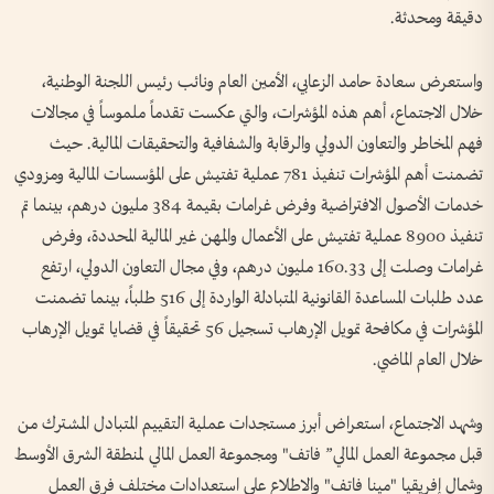
دقيقة ومحدثة.
واستعرض سعادة حامد الزعابي، الأمين العام ونائب رئيس اللجنة الوطنية،
خلال الاجتماع، أهم هذه المؤشرات، والتي عكست تقدماً ملموساً في مجالات
فهم المخاطر والتعاون الدولي والرقابة والشفافية والتحقيقات المالية. حيث
تضمنت أهم المؤشرات تنفيذ 781 عملية تفتيش على المؤسسات المالية ومزودي
خدمات الأصول الافتراضية وفرض غرامات بقيمة 384 مليون درهم، بينما تم
تنفيذ 8900 عملية تفتيش على الأعمال والمهن غير المالية المحددة، وفرض
غرامات وصلت إلى 160.33 مليون درهم، وفي مجال التعاون الدولي، ارتفع
عدد طلبات المساعدة القانونية المتبادلة الواردة إلى 516 طلباً، بينما تضمنت
المؤشرات في مكافحة تمويل الإرهاب تسجيل 56 تحقيقاً في قضايا تمويل الإرهاب
خلال العام الماضي.
وشهد الاجتماع، استعراض أبرز مستجدات عملية التقييم المتبادل المشترك من
قبل مجموعة العمل المالي” فاتف" ومجموعة العمل المالي لمنطقة الشرق الأوسط
وشمال إفريقيا "مينا فاتف" والاطلاع على استعدادات مختلف فرق العمل