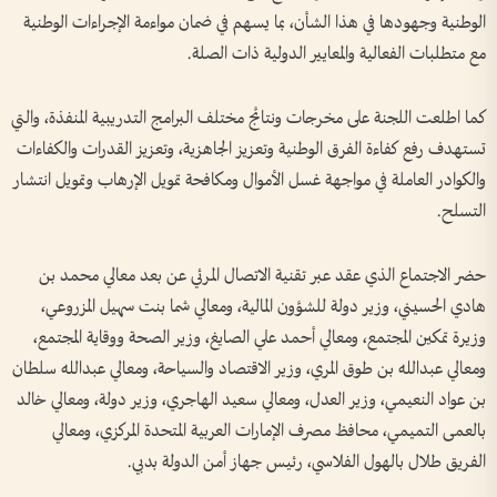
الوطنية وجهودها في هذا الشأن، بما يسهم في ضمان مواءمة الإجراءات الوطنية
مع متطلبات الفعالية والمعايير الدولية ذات الصلة.
كما اطلعت اللجنة على مخرجات ونتائج مختلف البرامج التدريبية المنفذة، والتي
تستهدف رفع كفاءة الفرق الوطنية وتعزيز الجاهزية، وتعزيز القدرات والكفاءات
والكوادر العاملة في مواجهة غسل الأموال ومكافحة تمويل الإرهاب وتمويل انتشار
التسلح.
حضر الاجتماع الذي عقد عبر تقنية الاتصال المرئي عن بعد معالي محمد بن
هادي الحسيني، وزير دولة للشؤون المالية، ومعالي شما بنت سهيل المزروعي،
وزيرة تمكين المجتمع، ومعالي أحمد علي الصايغ، وزير الصحة ووقاية المجتمع،
ومعالي عبدالله بن طوق المري، وزير الاقتصاد والسياحة، ومعالي عبدالله سلطان
بن عواد النعيمي، وزير العدل، ومعالي سعيد الهاجري، وزير دولة، ومعالي خالد
بالعمى التميمي، محافظ مصرف الإمارات العربية المتحدة المركزي، ومعالي
الفريق طلال بالهول الفلاسي، رئيس جهاز أمن الدولة بدبي.