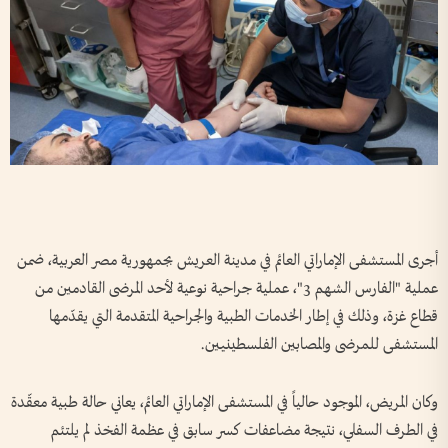
أجرى المستشفى الإماراتي العائم في مدينة العريش بجمهورية مصر العربية، ضمن
عملية "الفارس الشهم 3"، عملية جراحية نوعية لأحد المرضى القادمين من
قطاع غزة، وذلك في إطار الخدمات الطبية والجراحية المتقدمة التي يقدّمها
المستشفى للمرضى والمصابين الفلسطينيين.
وكان المريض، الموجود حالياً في المستشفى الإماراتي العائم، يعاني حالة طبية معقّدة
في الطرف السفلي، نتيجة مضاعفات كسر سابق في عظمة الفخذ لم يلتئم