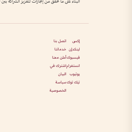
البناء على ما تحقق من إنجازات لتعزيز الشراكة بين ا
إكس
اتصل بنا
لينكدإن
خدماتنا
فيسبوك
أعلن معنا
انستغرام
اشترك في
يوتيوب
البيان
تيك توك
سياسة
الخصوصية