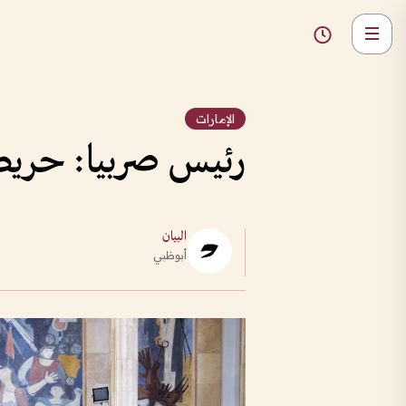
الإمارات
رئيس صربيا: حريصون
البيان
أبوظبي