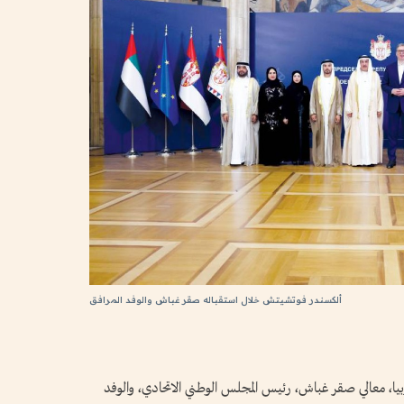
ألكسندر فوتشيتش خلال استقباله صقر غباش والوفد المرافق
 معالي صقر غباش، رئيس المجلس الوطني الاتحادي، والوفد