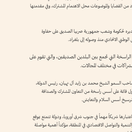
د من القضايا والموضوعات محل الاهتمام المشترك، وفي مقدمتها
يره لحكومة وشعب جمهورية صربيا الصديق على حفاوة
الوطني الاتحادي منذ وصوله إلى بلغراد.
راسخة التي تجمع بين البلدين الصديقين، والتي تقوم على
 الشراكات في مختلف المجالات.
صاحب السمو الشيخ محمد بن زايد آل نهيان، رئيس الدولة،
لدول قائمة على أسس راسخة من التعاون المشترك والصداقة
ن وترسيخ أسس السلام والتعايش.
باعتبارها شريكاً مهماً في جنوب شرق أوروبا، ودولة تتمتع بموقع
التنمية والتواصل الاقتصادي في المنطقة، مؤكداً أهمية مواصلة