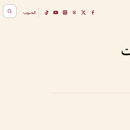
المبوب
ت