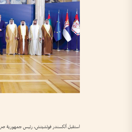
استقبل ألكسندر فوتشيتش، رئيس جمهورية صربيا،