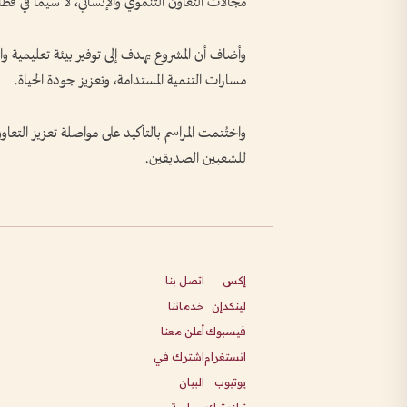
مجالات التعاون التنموي والإنساني، لا سيما في قطا
وأضاف أن المشروع يهدف إلى توفير بيئة تعليمية و
مسارات التنمية المستدامة، وتعزيز جودة الحياة.
واختُتمت المراسم بالتأكيد على مواصلة تعزيز التعاون
للشعبين الصديقين.
إكس
اتصل بنا
لينكدإن
خدماتنا
فيسبوك
أعلن معنا
انستغرام
اشترك في
يوتيوب
البيان