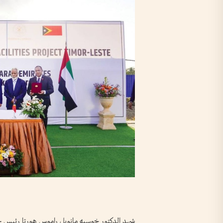
شهد الدكتور خوسيه مانويل راموس هورتا رئيس جمه