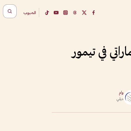
المبوب
تي في تيمور
وام
ديلي